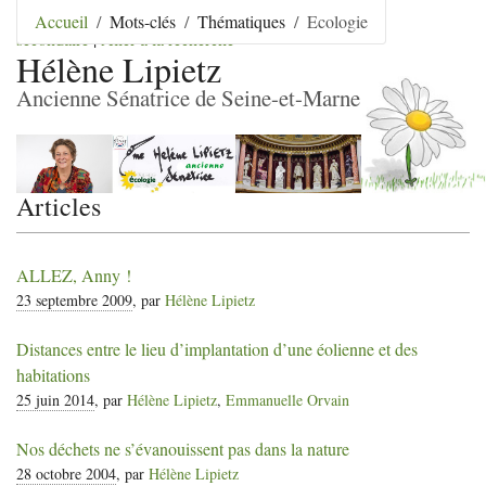
Aller au contenu
|
Aller au menu
|
Aller au menu
Accueil
Mots-clés
Thématiques
Ecologie
secondaire
|
Aller à la recherche
Hélène Lipietz
Ancienne Sénatrice de Seine-et-Marne
Articles
ALLEZ
, Anny
!
23 septembre 2009
, par
Hélène Lipietz
Distances entre le lieu d’implantation d’une éolienne et des
habitations
25 juin 2014
, par
Hélène Lipietz
,
Emmanuelle Orvain
Nos déchets ne s’évanouissent pas dans la nature
28 octobre 2004
, par
Hélène Lipietz