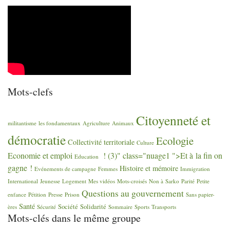
Mots-clefs
Citoyenneté et
militantisme
les fondamentaux
Agriculture
Animaux
démocratie
Ecologie
Collectivité territoriale
Culture
Economie et emploi
! (3)" class="nuage1 ">Et à la fin on
Education
gagne
!
Histoire et mémoire
Evénements de campagne
Femmes
Immigration
International
Jeunesse
Logement
Mes vidéos
Mots-croisés
Non à Sarko
Parité
Petite
Questions au gouvernement
enfance
Pétition
Presse
Prison
Sans papier-
Santé
Société
Solidarité
ères
Sécurité
Sommaire
Sports
Transports
Mots-clés dans le même groupe