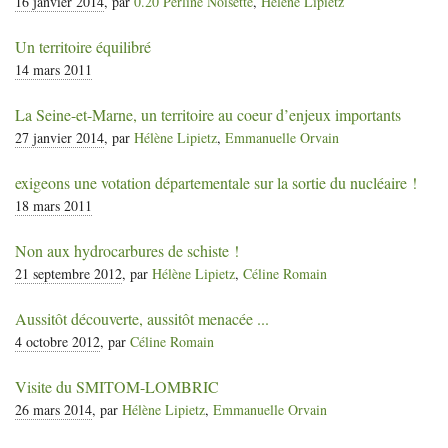
16 janvier 2014
, par
0.20 Perline Noisette
,
Hélène Lipietz
Un territoire équilibré
14 mars 2011
La Seine-et-Marne, un territoire au coeur d’enjeux importants
27 janvier 2014
, par
Hélène Lipietz
,
Emmanuelle Orvain
exigeons une votation départementale sur la sortie du nucléaire
!
18 mars 2011
Non aux hydrocarbures de schiste
!
21 septembre 2012
, par
Hélène Lipietz
,
Céline Romain
Aussitôt découverte, aussitôt menacée ...
4 octobre 2012
, par
Céline Romain
Visite du
SMITOM
-
LOMBRIC
26 mars 2014
, par
Hélène Lipietz
,
Emmanuelle Orvain