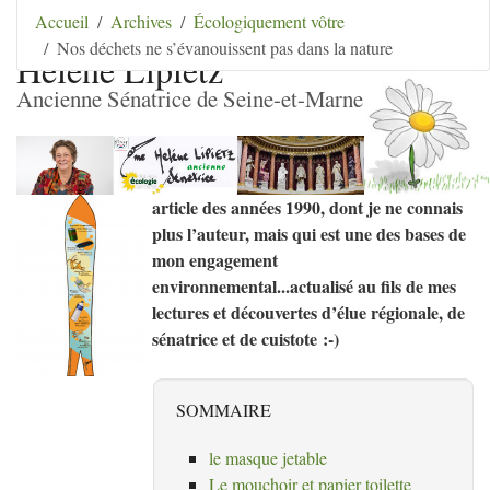
Aller au contenu
|
Aller au menu
|
Aller au menu
Accueil
Archives
Écologiquement vôtre
secondaire
|
Aller à la recherche
Nos déchets ne s’évanouissent pas dans la nature
Hélène Lipietz
Ancienne Sénatrice de Seine-et-Marne
article des années 1990, dont je ne connais
plus l’auteur, mais qui est une des bases de
mon engagement
environnemental...actualisé au fils de mes
lectures et découvertes d’élue régionale, de
sénatrice et de cuistote :-)
SOMMAIRE
le masque jetable
Le mouchoir et papier toilette