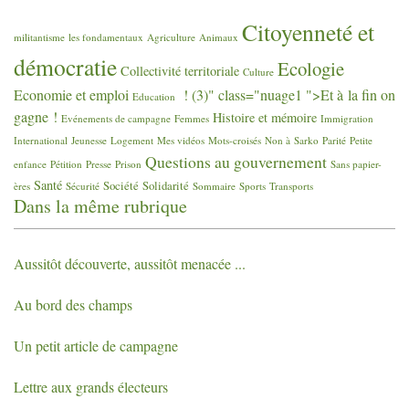
Citoyenneté et
militantisme
les fondamentaux
Agriculture
Animaux
démocratie
Ecologie
Collectivité territoriale
Culture
Economie et emploi
! (3)" class="nuage1 ">Et à la fin on
Education
gagne
!
Histoire et mémoire
Evénements de campagne
Femmes
Immigration
International
Jeunesse
Logement
Mes vidéos
Mots-croisés
Non à Sarko
Parité
Petite
Questions au gouvernement
enfance
Pétition
Presse
Prison
Sans papier-
Santé
Société
Solidarité
ères
Sécurité
Sommaire
Sports
Transports
Dans la même rubrique
Aussitôt découverte, aussitôt menacée ...
Au bord des champs
Un petit article de campagne
Lettre aux grands électeurs