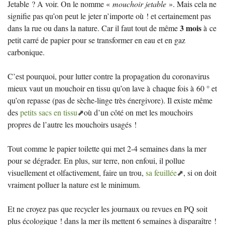
Jetable
? A voir. On le nomme «
mouchoir jetable
». Mais cela ne
signifie pas qu’on peut le jeter n’importe où
! et certainement pas
3 mois
dans la rue ou dans la nature. Car il faut tout de même
à ce
petit carré de papier pour se transformer en eau et en gaz
carbonique.
C’est pourquoi, pour lutter contre la propagation du coronavirus
mieux vaut un mouchoir en tissu qu’on lave à chaque fois à 60 ° et
qu’on repasse (pas de sèche-linge très énergivore). Il existe même
des
petits sacs en tissu
où d’un côté on met les mouchoirs
propres de l’autre les mouchoirs usagés
!
Tout comme le papier toilette qui met 2-4 semaines dans la mer
pour se dégrader. En plus, sur terre, non enfoui, il pollue
visuellement et olfactivement, faire un trou,
sa feuillée
, si on doit
vraiment polluer la nature est le minimum.
Et ne croyez pas que recycler les journaux ou revues en
PQ
soit
plus écologique
! dans la mer ils mettent 6 semaines à disparaître
!