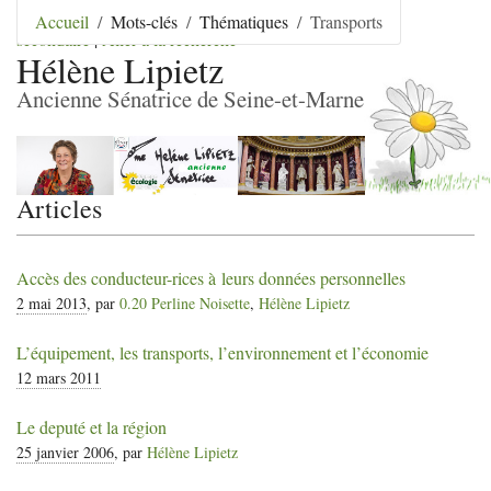
Aller au contenu
|
Aller au menu
|
Aller au menu
Accueil
Mots-clés
Thématiques
Transports
secondaire
|
Aller à la recherche
Hélène Lipietz
Ancienne Sénatrice de Seine-et-Marne
Articles
Accès des conducteur-rices à leurs données personnelles
2 mai 2013
, par
0.20 Perline Noisette
,
Hélène Lipietz
L’équipement, les transports, l’environnement et l’économie
12 mars 2011
Le deputé et la région
25 janvier 2006
, par
Hélène Lipietz