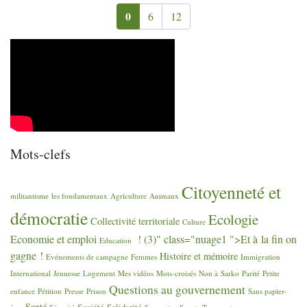
0
6
12
Mots-clefs
Citoyenneté et
militantisme
les fondamentaux
Agriculture
Animaux
démocratie
Ecologie
Collectivité territoriale
Culture
Economie et emploi
! (3)" class="nuage1 ">Et à la fin on
Education
gagne
!
Histoire et mémoire
Evénements de campagne
Femmes
Immigration
International
Jeunesse
Logement
Mes vidéos
Mots-croisés
Non à Sarko
Parité
Petite
Questions au gouvernement
enfance
Pétition
Presse
Prison
Sans papier-
Santé
Société
Solidarité