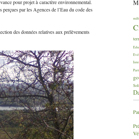
Mo
edevance pour projet à caractère environnemental.
ces perçues par les Agences de l’Eau du code des
mili
C
otection des données relatives aux prélèvements
ter
Edu
Evé
Inte
Pari
go
Sol
Da
Par
Pré
Vé