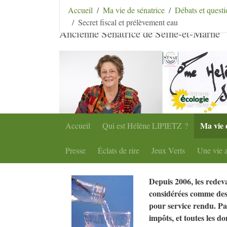
Aller au contenu
|
Aller au menu
|
Aller au menu se
Accueil
Ma vie de sénatrice
Débats et ques
Hélène Lipietz
Secret fiscal et prélèvement eau
Ancienne Sénatrice de Seine-et-Marne
Ma vie 
Accueil
Qui est Hélène
LIPIETZ
?
Presse
Éclats de rire
Jeux Verts
Une vie a
Depuis 2006, les redev
considérées comme des
pour service rendu. Pa
impôts, et toutes les d