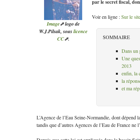
par le secret fiscal, do
Voir en ligne :
Sur le si
Image
logo de
W.J.
Pilsak, sous
licence
SOMMAIRE
CC
.
Dans un p
Une quest
2013
enfin, la
la réponse
et ma rép
L’Agence de l’Eau Seine-Normandie, dont dépend la 
tandis que d’autres Agences de l’Eau de France ne l’
Depuis que cette loi est appliquée dans le bassin Sein