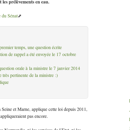
nt les prélèvements en eau.
te du Sénat
remier temps, une question écrite
ion de rappel a été envoyée le 17 octobre
 question orale à la ministre le 7 janvier 2014
 très pertinente de la ministre :)
lique
Seine et Marne, applique cette loi depuis 2011,
appliqueraient pas encore.
e-Normandie, ni les services de l’Etat, ni les