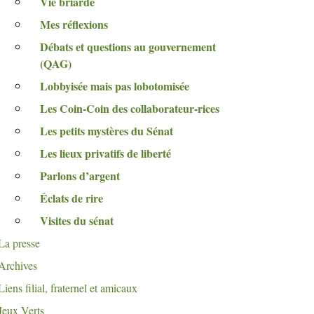
Vie briarde
Mes réflexions
Débats et questions au gouvernement
(
QAG
)
Lobbyisée mais pas lobotomisée
Les Coin-Coin des collaborateur-rices
Les petits mystères du Sénat
Les lieux privatifs de liberté
Parlons d’argent
Éclats de rire
Visites du sénat
La presse
Archives
Liens filial, fraternel et amicaux
Jeux Verts