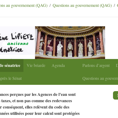
condaire
|
Aller à la recherche
tions au gouvernement (QAG)
Questions au gouvernement (QAG)
de sénatrice
Vie briarde
Agenda
Parlons d’argent
D
près le Sénat
Questions au gouver
ances perçues par les Agences de l’eau sont
 taxes, et non pas comme des redevances
r conséquent, elles relèvent du code des
onnées utilisées pour leur calcul sont protégées