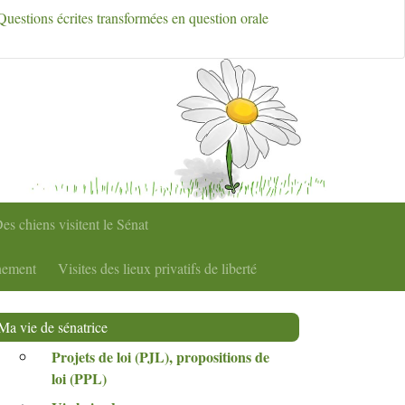
Questions écrites transformées en question orale
es chiens visitent le Sénat
nement
Visites des lieux privatifs de liberté
Ma vie de sénatrice
Projets de loi (
PJL
), propositions de
loi (
PPL
)