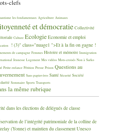
ts-clefs
tantisme
les fondamentaux
Agriculture
Animaux
itoyenneté et démocratie
Collectivité
Ecologie
Economie et emploi
ritoriale
Culture
! (3)" class="nuage1 ">Et à la fin on gagne
!
cation
Histoire et mémoire
nements de campagne
Femmes
Immigration
rnational
Jeunesse
Logement
Mes vidéos
Mots-croisés
Non à Sarko
Questions au
té
Petite enfance
Pétition
Presse
Prison
uvernement
Santé
Société
Sans papier-ères
Sécurité
idarité
Sommaire
Sports
Transports
ns la même rubrique
ité dans les élections de délégués de classe
servation de l’intégrité patrimoniale de la colline de
zelay (Yonne) et maintien du classement Unesco