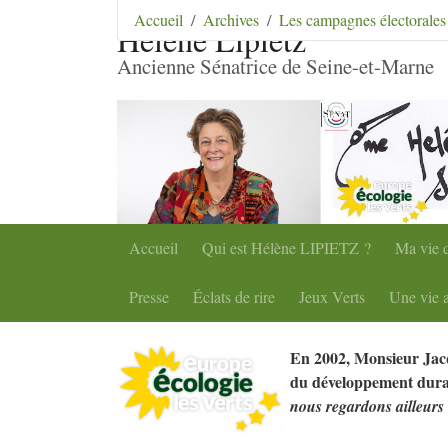
Aller au contenu
|
Aller au menu
|
Aller au menu se
Accueil
Archives
Les campagnes électorales
Hélène Lipietz
Ancienne Sénatrice de Seine-et-Marne
Accueil
Qui est Hélène
LIPIETZ
?
Ma vie d
Presse
Éclats de rire
Jeux Verts
Une vie a
En 2002, Monsieur Jac
du développement dur
nous regardons ailleurs