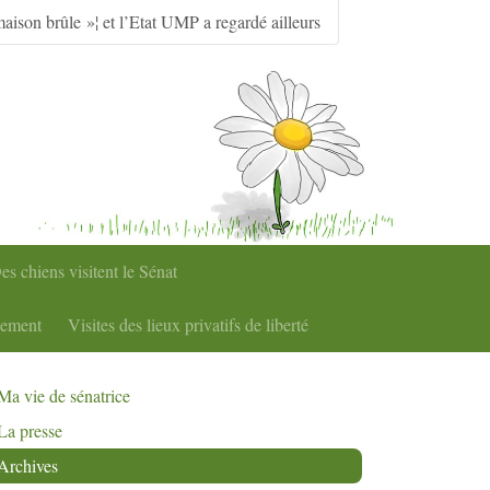
maison brûle »¦ et l’Etat UMP a regardé ailleurs
es chiens visitent le Sénat
nement
Visites des lieux privatifs de liberté
Ma vie de sénatrice
La presse
Archives