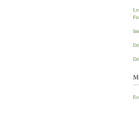
Le
Fr
In
Dé
Dé
Mo
Ec