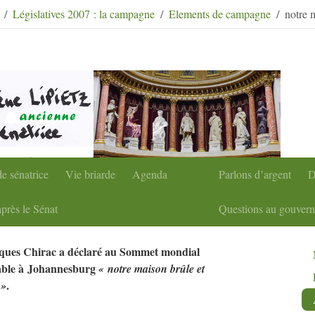
condaire
|
Aller à la recherche
Législatives 2007 : la campagne
Elements de campagne
notre 
e sénatrice
Vie briarde
Agenda
Parlons d’argent
D
près le Sénat
Questions au gouver
ques Chirac a déclaré au Sommet mondial
able à Johannesburg
«
notre maison brûle et
.
»