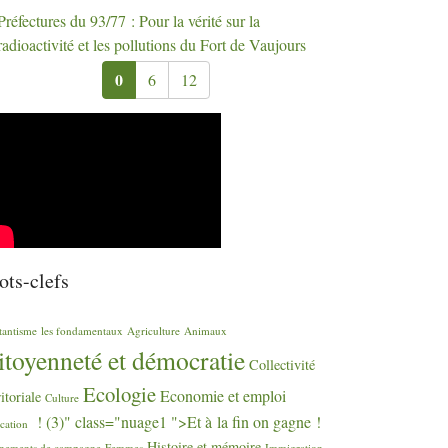
Préfectures du 93/77 : Pour la vérité sur la
radioactivité et les pollutions du Fort de Vaujours
0
6
12
ts-clefs
tantisme
les fondamentaux
Agriculture
Animaux
itoyenneté et démocratie
Collectivité
Ecologie
Economie et emploi
ritoriale
Culture
! (3)" class="nuage1 ">Et à la fin on gagne
!
cation
Histoire et mémoire
nements de campagne
Femmes
Immigration