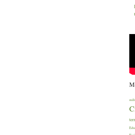
Mo
mili
C
ter
Edu
Evé