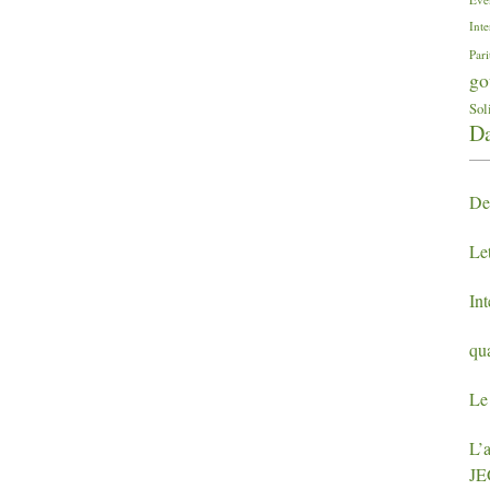
Inte
Pari
go
Sol
Da
De
Let
In
qu
Le 
L’a
J