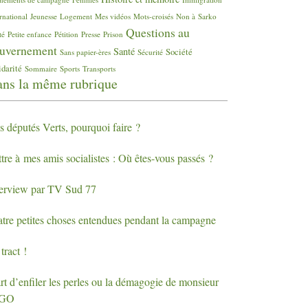
rnational
Jeunesse
Logement
Mes vidéos
Mots-croisés
Non à Sarko
Questions au
té
Petite enfance
Pétition
Presse
Prison
uvernement
Santé
Société
Sans papier-ères
Sécurité
idarité
Sommaire
Sports
Transports
ns la même rubrique
s députés Verts, pourquoi faire
?
tre à mes amis socialistes : Où êtes-vous passés
?
terview par
TV
Sud 77
atre petites choses entendues pendant la campagne
tract
!
rt d’enfiler les perles ou la démagogie de monsieur
EGO