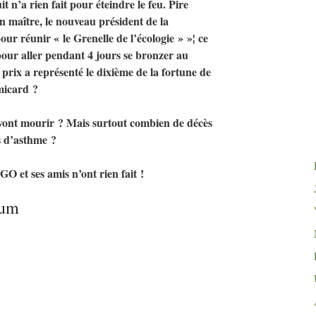
t n’a rien fait pour éteindre le feu. Pire
on maître, le nouveau président de la
our réunir «
le Grenelle de l’écologie
»
»¦ ce
our aller pendant 4 jours se bronzer au
 prix a représenté le dixième de la fortune de
micard
?
vont mourir
? Mais surtout combien de décès
s d’asthme
?
EGO
et ses amis n’ont rien fait
!
rum