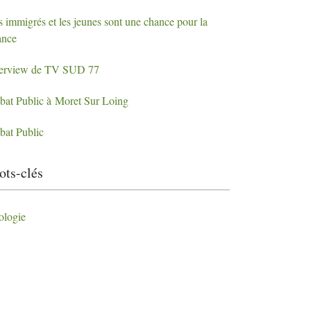
s immigrés et les jeunes sont une chance pour la
ance
terview de
TV
SUD
77
bat Public à Moret Sur Loing
bat Public
ts-clés
ologie