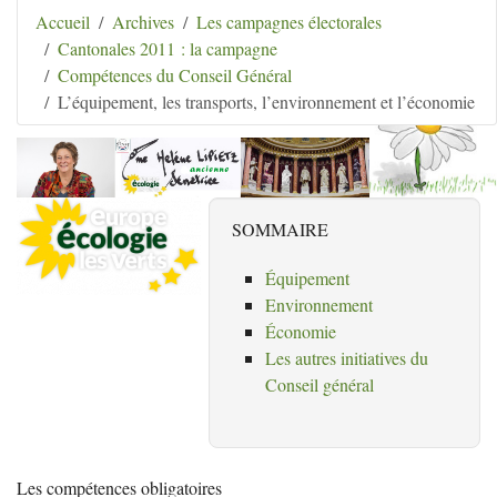
Aller au contenu
|
Aller au menu
|
Aller au menu
Accueil
Archives
Les campagnes électorales
secondaire
|
Aller à la recherche
Cantonales 2011 : la campagne
Hélène Lipietz
Compétences du Conseil Général
Ancienne Sénatrice de Seine-et-Marne
L’équipement, les transports, l’environnement et l’économie
SOMMAIRE
Équipement
Environnement
Économie
Les autres initiatives du
Conseil général
Les compétences obligatoires