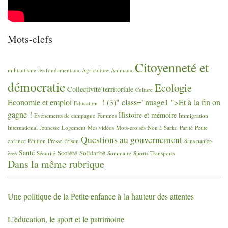
Mots-clefs
Citoyenneté et
militantisme
les fondamentaux
Agriculture
Animaux
démocratie
Ecologie
Collectivité territoriale
Culture
Economie et emploi
! (3)" class="nuage1 ">Et à la fin on
Education
gagne
!
Histoire et mémoire
Evénements de campagne
Femmes
Immigration
International
Jeunesse
Logement
Mes vidéos
Mots-croisés
Non à Sarko
Parité
Petite
Questions au gouvernement
enfance
Pétition
Presse
Prison
Sans papier-
Santé
Société
Solidarité
ères
Sécurité
Sommaire
Sports
Transports
Dans la même rubrique
Une politique de la Petite enfance à la hauteur des attentes
L’éducation, le sport et le patrimoine