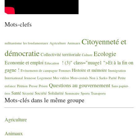
Mots-clefs
Citoyenneté et
militantisme
les fondamentaux
Agriculture
Animaux
démocratie
Ecologie
Collectivité territoriale
Culture
Economie et emploi
! (3)" class="nuage1 ">Et à la fin on
Education
gagne
!
Histoire et mémoire
Evénements de campagne
Femmes
Immigration
International
Jeunesse
Logement
Mes vidéos
Mots-croisés
Non à Sarko
Parité
Petite
Questions au gouvernement
enfance
Pétition
Presse
Prison
Sans papier-
Santé
Société
Solidarité
ères
Sécurité
Sommaire
Sports
Transports
Mots-clés dans le même groupe
Agriculture
Animaux