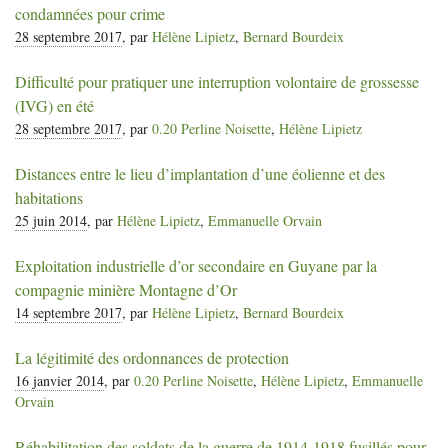
condamnées pour crime
28 septembre 2017
, par
Hélène Lipietz
,
Bernard Bourdeix
Difficulté pour pratiquer une interruption volontaire de grossesse
(
IVG
) en été
28 septembre 2017
, par
0.20 Perline Noisette
,
Hélène Lipietz
Distances entre le lieu d’implantation d’une éolienne et des
habitations
25 juin 2014
, par
Hélène Lipietz
,
Emmanuelle Orvain
Exploitation industrielle d’or secondaire en Guyane par la
compagnie minière Montagne d’Or
14 septembre 2017
, par
Hélène Lipietz
,
Bernard Bourdeix
La légitimité des ordonnances de protection
16 janvier 2014
, par
0.20 Perline Noisette
,
Hélène Lipietz
,
Emmanuelle
Orvain
Réhabilitation des soldats de la guerre de 1914-1918 fusillés pour