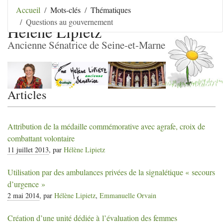
Aller au contenu
|
Aller au menu
|
Aller au menu
Accueil
Mots-clés
Thématiques
secondaire
|
Aller à la recherche
Questions au gouvernement
Hélène Lipietz
Ancienne Sénatrice de Seine-et-Marne
Articles
Attribution de la médaille commémorative avec agrafe, croix de
combattant volontaire
11 juillet 2013
, par
Hélène Lipietz
Utilisation par des ambulances privées de la signalétique «
secours
d’urgence
»
2 mai 2014
, par
Hélène Lipietz
,
Emmanuelle Orvain
Création d’une unité dédiée à l’évaluation des femmes