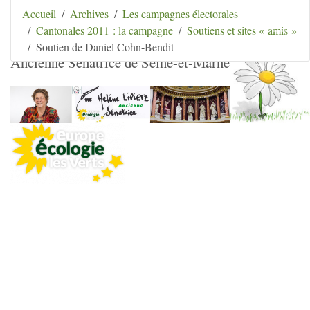
Aller au contenu
|
Aller au menu
|
Aller au menu
Accueil
Archives
Les campagnes électorales
secondaire
|
Aller à la recherche
Cantonales 2011 : la campagne
Soutiens et sites « amis »
Hélène Lipietz
Soutien de Daniel Cohn-Bendit
Ancienne Sénatrice de Seine-et-Marne