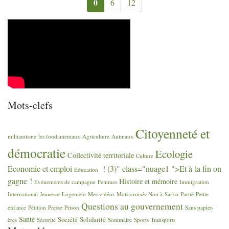
0
6
12
Mots-clefs
Citoyenneté et
militantisme
les fondamentaux
Agriculture
Animaux
démocratie
Ecologie
Collectivité territoriale
Culture
Economie et emploi
! (3)" class="nuage1 ">Et à la fin on
Education
gagne
!
Histoire et mémoire
Evénements de campagne
Femmes
Immigration
International
Jeunesse
Logement
Mes vidéos
Mots-croisés
Non à Sarko
Parité
Petite
Questions au gouvernement
enfance
Pétition
Presse
Prison
Sans papier-
Santé
Société
Solidarité
ères
Sécurité
Sommaire
Sports
Transports