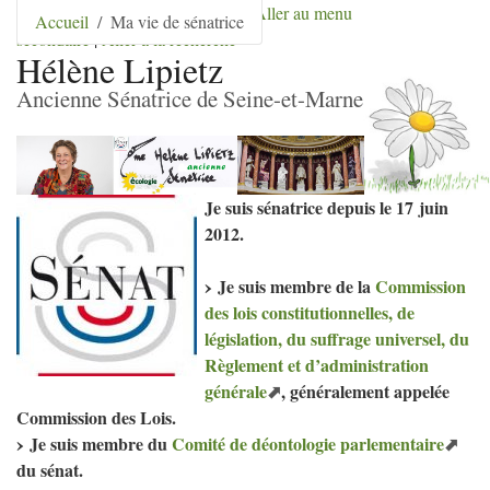
Aller au contenu
|
Aller au menu
|
Aller au menu
Accueil
Ma vie de sénatrice
secondaire
|
Aller à la recherche
Hélène Lipietz
Ancienne Sénatrice de Seine-et-Marne
Je suis sénatrice depuis le 17 juin
2012.
Je suis membre de la
Commission
des lois constitutionnelles, de
législation, du suffrage universel, du
Règlement et d’administration
générale
, généralement appelée
Commission des Lois.
Je suis membre du
Comité de déontologie parlementaire
du sénat.