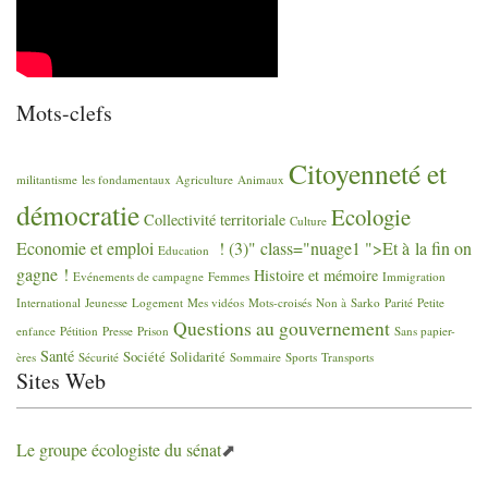
Mots-clefs
Citoyenneté et
militantisme
les fondamentaux
Agriculture
Animaux
démocratie
Ecologie
Collectivité territoriale
Culture
Economie et emploi
! (3)" class="nuage1 ">Et à la fin on
Education
gagne
!
Histoire et mémoire
Evénements de campagne
Femmes
Immigration
International
Jeunesse
Logement
Mes vidéos
Mots-croisés
Non à Sarko
Parité
Petite
Questions au gouvernement
enfance
Pétition
Presse
Prison
Sans papier-
Santé
Société
Solidarité
ères
Sécurité
Sommaire
Sports
Transports
Sites Web
Le groupe écologiste du sénat