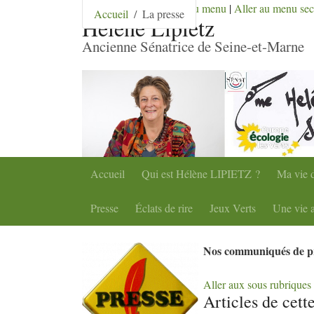
Aller au contenu
|
Aller au menu
|
Aller au menu se
Accueil
La presse
Hélène Lipietz
Ancienne Sénatrice de Seine-et-Marne
Accueil
Qui est Hélène
LIPIETZ
?
Ma vie d
Presse
Éclats de rire
Jeux Verts
Une vie a
Nos communiqués de pre
Aller aux sous rubriques
Articles de cett