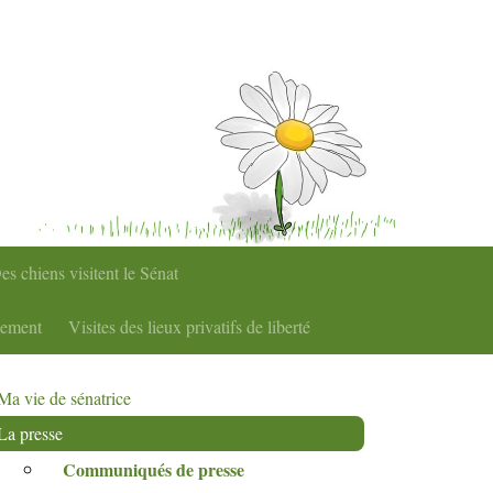
es chiens visitent le Sénat
nement
Visites des lieux privatifs de liberté
Ma vie de sénatrice
La presse
Communiqués de presse