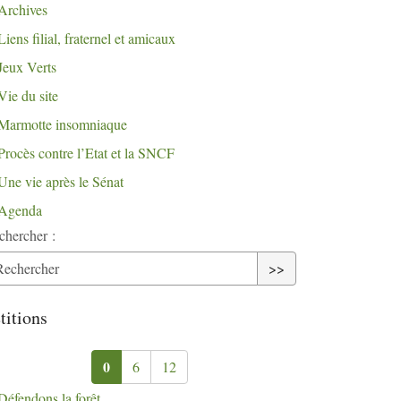
Archives
Liens filial, fraternel et amicaux
Jeux Verts
Vie du site
Marmotte insomniaque
Procès contre l’Etat et la
SNCF
Une vie après le Sénat
Agenda
chercher :
>>
titions
0
6
12
Défendons la forêt