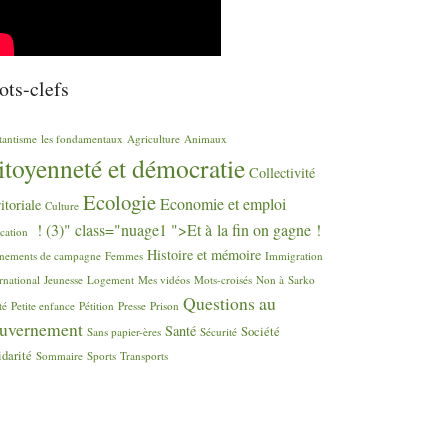
ts-clefs
tantisme
les fondamentaux
Agriculture
Animaux
itoyenneté et démocratie
Collectivité
Ecologie
Economie et emploi
ritoriale
Culture
! (3)" class="nuage1 ">Et à la fin on gagne
!
cation
Histoire et mémoire
nements de campagne
Femmes
Immigration
rnational
Jeunesse
Logement
Mes vidéos
Mots-croisés
Non à Sarko
Questions au
té
Petite enfance
Pétition
Presse
Prison
uvernement
Santé
Société
Sans papier-ères
Sécurité
idarité
Sommaire
Sports
Transports