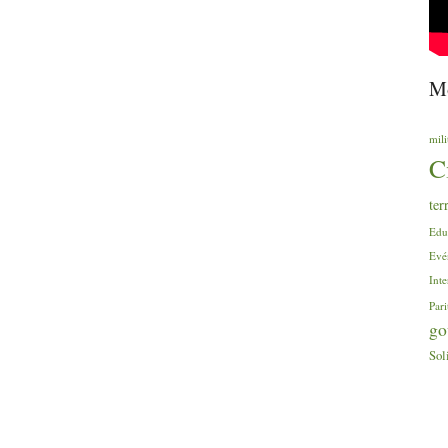
Mo
mili
C
ter
Edu
Evé
Inte
Pari
go
Sol