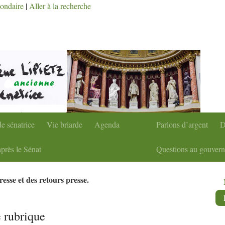
condaire
|
Aller à la recherche
e sénatrice
Vie briarde
Agenda
Parlons d’argent
D
près le Sénat
Questions au gouver
sse et des retours presse.
e rubrique