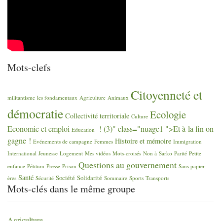
Mots-clefs
Citoyenneté et
militantisme
les fondamentaux
Agriculture
Animaux
démocratie
Ecologie
Collectivité territoriale
Culture
Economie et emploi
! (3)" class="nuage1 ">Et à la fin on
Education
gagne
!
Histoire et mémoire
Evénements de campagne
Femmes
Immigration
International
Jeunesse
Logement
Mes vidéos
Mots-croisés
Non à Sarko
Parité
Petite
Questions au gouvernement
enfance
Pétition
Presse
Prison
Sans papier-
Santé
Société
Solidarité
ères
Sécurité
Sommaire
Sports
Transports
Mots-clés dans le même groupe
Agriculture