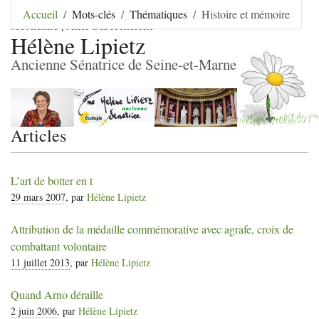
Aller au contenu
|
Aller au menu
|
Aller au menu
Accueil
Mots-clés
Thématiques
Histoire et mémoire
secondaire
|
Aller à la recherche
Hélène Lipietz
Ancienne Sénatrice de Seine-et-Marne
Articles
L’art de botter en t
29 mars 2007
, par
Hélène Lipietz
Attribution de la médaille commémorative avec agrafe, croix de
combattant volontaire
11 juillet 2013
, par
Hélène Lipietz
Quand Arno déraille
2 juin 2006
, par
Hélène Lipietz