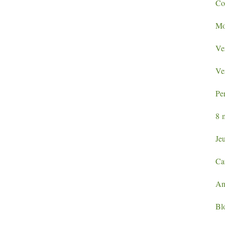
Con
Mo
Ve
Ve
Per
8 
Jeu
Ca
An
Blo