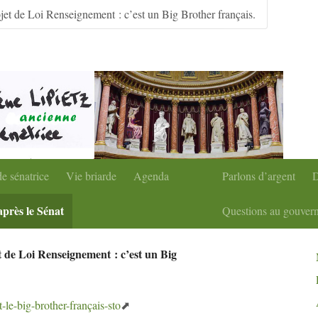
condaire
|
Aller à la recherche
ojet de Loi Renseignement : c’est un Big Brother français.
e sénatrice
Vie briarde
Agenda
Parlons d’argent
D
après le Sénat
Questions au gouver
et de Loi Renseignement : c’est un Big
-le-big-brother-français-sto