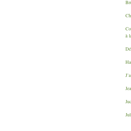
Bru
Ch
Con
à 
Dé
H
J’a
Je
Ju
Ju