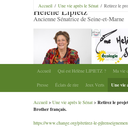
Aller au contenu
|
Aller au menu
|
Aller au menu se
Accueil
Une vie après le Sénat
Retirez le pr
Hélène Lipietz
Ancienne Sénatrice de Seine-et-Marne
Accueil
Qui est Hélène
LIPIETZ
?
Ma vie d
Une vie 
Presse
Éclats de rire
Jeux Verts
Retirez le proj
Accueil
>
Une vie après le Sénat
>
Brother français.
https://www.change.org/p/retirez-le-pjlrenseignement