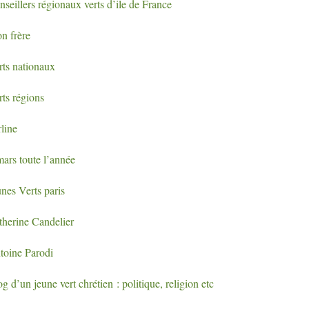
seillers régionaux verts d’ile de France
n frère
rts nationaux
rts régions
line
mars toute l’année
nes Verts paris
therine Candelier
toine Parodi
g d’un jeune vert chrétien : politique, religion etc