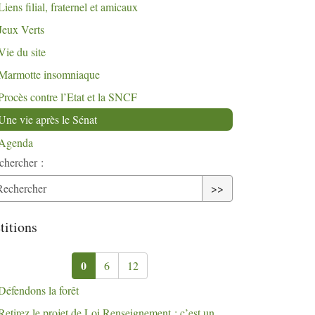
Liens filial, fraternel et amicaux
Jeux Verts
Vie du site
Marmotte insomniaque
Procès contre l’Etat et la
SNCF
Une vie après le Sénat
Agenda
chercher :
>>
titions
0
6
12
Défendons la forêt
Retirez le projet de Loi Renseignement : c’est un