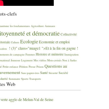
ts-clefs
tantisme
les fondamentaux
Agriculture
Animaux
itoyenneté et démocratie
Collectivité
Ecologie
Economie et emploi
ritoriale
Culture
! (3)" class="nuage1 ">Et à la fin on gagne
!
cation
Histoire et mémoire
nements de campagne
Femmes
Immigration
rnational
Jeunesse
Logement
Mes vidéos
Mots-croisés
Non à Sarko
Questions au
té
Petite enfance
Pétition
Presse
Prison
uvernement
Santé
Société
Sans papier-ères
Sécurité
idarité
Sommaire
Sports
Transports
tes Web
 verte agglo de Melun-Val de Seine