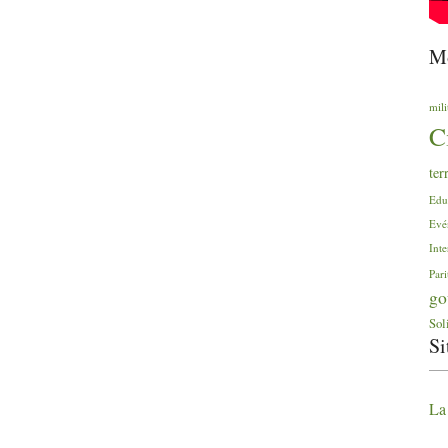
Mo
mili
C
ter
Edu
Evé
Inte
Pari
go
Sol
Si
La