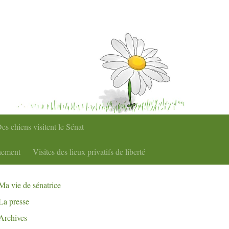
es chiens visitent le Sénat
nement
Visites des lieux privatifs de liberté
Ma vie de sénatrice
La presse
Archives