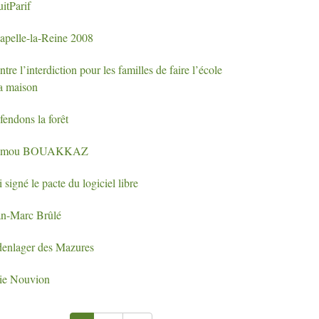
itParif
apelle-la-Reine 2008
tre l’interdiction pour les familles de faire l’école
la maison
fendons la forêt
amou
BOUAKKAZ
i signé le pacte du logiciel libre
an-Marc Brûlé
denlager des Mazures
lie Nouvion