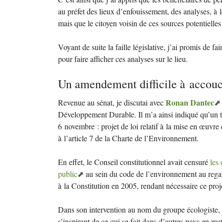
au préfet des lieux d’enfouissement, des analyses, à leu
mais que le citoyen voisin de ces sources potentielles
Voyant de suite la faille législative, j’ai promis de f
pour faire afficher ces analyses sur le lieu.
Un amendement difficile à accou
Ronan Dantec
Revenue au sénat, je discutai avec
Développement Durable. Il m’a ainsi indiqué qu’un te
6 novembre : projet de loi relatif à la mise en œuvre 
à l’article 7 de la Charte de l’Environnement.
En effet, le Conseil constitutionnel avait censuré
les 
public
au sein du code de l’environnement au rega
à la Constitution en 2005, rendant nécessaire ce proje
Dans son intervention au nom du groupe écologiste,
s’inspirant de ce qui se fait dans d’autres pays en m