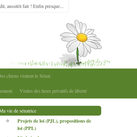
dit, aussitôt fait ! Enfin presque...
es chiens visitent le Sénat
nement
Visites des lieux privatifs de liberté
Ma vie de sénatrice
Projets de loi (
PJL
), propositions de
loi (
PPL
)