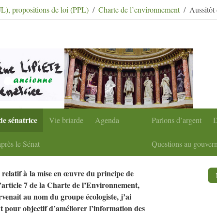
condaire
|
Aller à la recherche
PJL), propositions de loi (PPL)
Charte de l’environnement
Aussitôt 
de sénatrice
Vie briarde
Agenda
Parlons d’argent
D
près le Sénat
Questions au gouver
 relatif à la mise en œuvre du principe de
l’article 7 de la Charte de l’Environnement,
rvenait au nom du groupe écologiste, j’ai
pour objectif d’améliorer l’information des