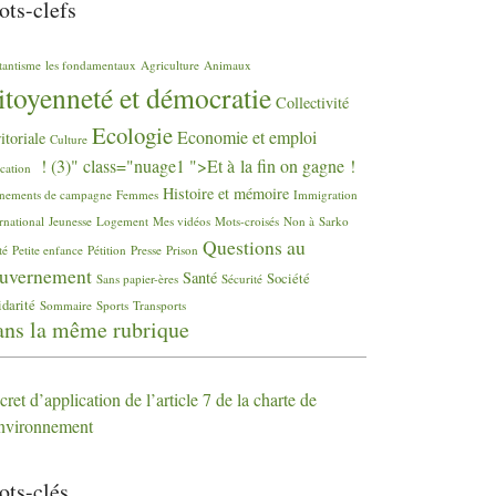
ts-clefs
tantisme
les fondamentaux
Agriculture
Animaux
itoyenneté et démocratie
Collectivité
Ecologie
Economie et emploi
ritoriale
Culture
! (3)" class="nuage1 ">Et à la fin on gagne
!
cation
Histoire et mémoire
nements de campagne
Femmes
Immigration
rnational
Jeunesse
Logement
Mes vidéos
Mots-croisés
Non à Sarko
Questions au
té
Petite enfance
Pétition
Presse
Prison
uvernement
Santé
Société
Sans papier-ères
Sécurité
idarité
Sommaire
Sports
Transports
ns la même rubrique
ret d’application de l’article 7 de la charte de
environnement
ts-clés