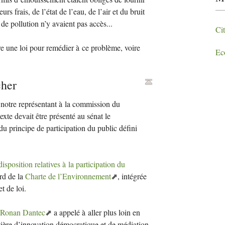
rs frais, de l’état de l’eau, de l’air et du bruit
 de pollution n’y avaient pas accès...
Ci
aire une loi pour remédier à ce problème, voire
Ec
cher
notre représentant à la commission du
xte devait être présenté au sénat le
du principe de participation du public défini
disposition relatives à la participation du
rd de la
Charte de l’Environnement
, intégrée
t de loi.
Ronan Dantec
a appelé à aller plus loin en
atière d’innovation démocratique et de médiation