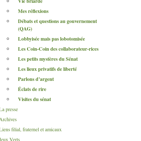
Vie briarde
Mes réflexions
Débats et questions au gouvernement
(
QAG
)
Lobbyisée mais pas lobotomisée
Les Coin-Coin des collaborateur-rices
Les petits mystères du Sénat
Les lieux privatifs de liberté
Parlons d’argent
Éclats de rire
Visites du sénat
La presse
Archives
Liens filial, fraternel et amicaux
Jeux Verts