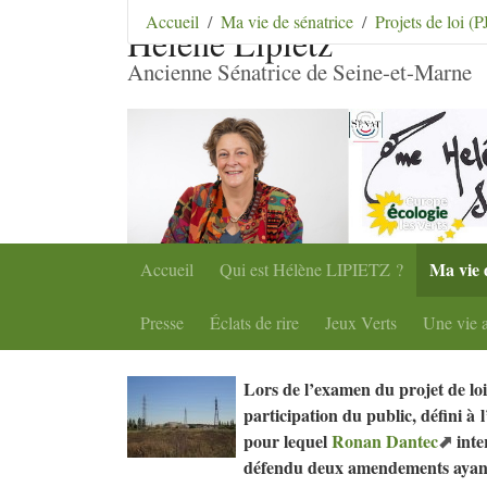
Aller au contenu
|
Aller au menu
|
Aller au menu se
Accueil
Ma vie de sénatrice
Projets de loi (
Hélène Lipietz
Ancienne Sénatrice de Seine-et-Marne
Ma vie 
Accueil
Qui est Hélène
LIPIETZ
?
Presse
Éclats de rire
Jeux Verts
Une vie a
Lors de l’examen du projet de loi
participation du public, défini à 
pour lequel
Ronan Dantec
inte
défendu deux amendements ayant 