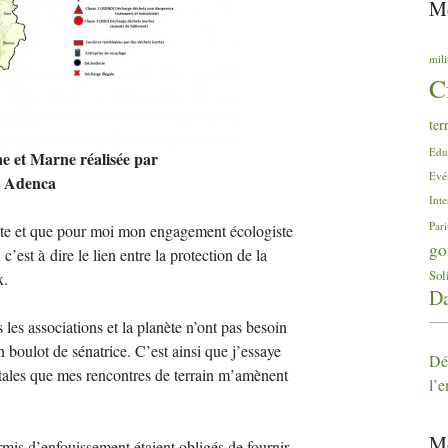
Mo
mili
C
ter
Edu
ne et Marne réalisée par
Evé
on Adenca
Inte
Pari
ste et que pour moi mon engagement écologiste
go
’est à dire le lien entre la protection de la
Sol
x.
Da
les associations et la planète n’ont pas besoin
boulot de sénatrice. C’est ainsi que j’essaye
Déc
tales que mes rencontres de terrain m’amènent
l’
Mo
ermis d’enfouissement étaient obligés de fournir