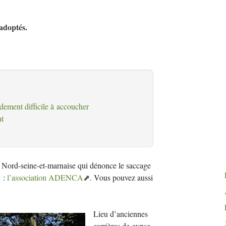
adoptés.
ement difficile à accoucher
at
n Nord-seine-et-marnaise qui dénonce le saccage
y :
l’association
ADENCA
. Vous pouvez aussi
Lieu d’anciennes
carrières de gypse,