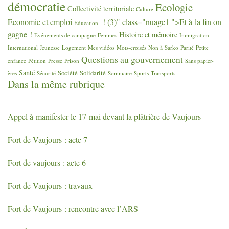
démocratie
Ecologie
Collectivité territoriale
Culture
Economie et emploi
! (3)" class="nuage1 ">Et à la fin on
Education
gagne
!
Histoire et mémoire
Evénements de campagne
Femmes
Immigration
International
Jeunesse
Logement
Mes vidéos
Mots-croisés
Non à Sarko
Parité
Petite
Questions au gouvernement
enfance
Pétition
Presse
Prison
Sans papier-
Santé
Société
Solidarité
ères
Sécurité
Sommaire
Sports
Transports
Dans la même rubrique
Appel à manifester le 17 mai devant la plâtrière de Vaujours
Fort de Vaujours : acte 7
Fort de vaujours : acte 6
Fort de Vaujours : travaux
Fort de Vaujours : rencontre avec l’
ARS