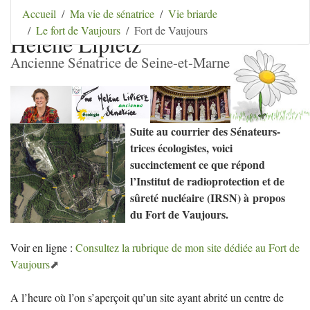
Aller au contenu
|
Aller au menu
|
Aller au menu
Accueil
Ma vie de sénatrice
Vie briarde
secondaire
|
Aller à la recherche
Le fort de Vaujours
Fort de Vaujours
Hélène Lipietz
Ancienne Sénatrice de Seine-et-Marne
Suite au courrier des Sénateurs-
trices écologistes, voici
succinctement ce que répond
l’Institut de radioprotection et de
sûreté nucléaire (
IRSN
) à propos
du Fort de Vaujours.
Voir en ligne :
Consultez la rubrique de mon site dédiée au Fort de
Vaujours
A l’heure où l’on s’aperçoit qu’un site ayant abrité un centre de