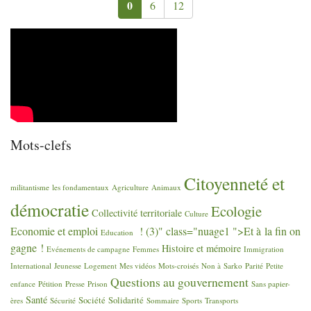
0
6
12
Mots-clefs
Citoyenneté et
militantisme
les fondamentaux
Agriculture
Animaux
démocratie
Ecologie
Collectivité territoriale
Culture
Economie et emploi
! (3)" class="nuage1 ">Et à la fin on
Education
gagne
!
Histoire et mémoire
Evénements de campagne
Femmes
Immigration
International
Jeunesse
Logement
Mes vidéos
Mots-croisés
Non à Sarko
Parité
Petite
Questions au gouvernement
enfance
Pétition
Presse
Prison
Sans papier-
Santé
Société
Solidarité
ères
Sécurité
Sommaire
Sports
Transports