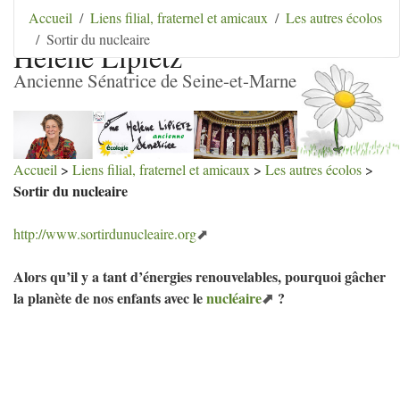
Aller au contenu
|
Aller au menu
|
Aller au menu
Accueil
Liens filial, fraternel et amicaux
Les autres écolos
secondaire
|
Aller à la recherche
Sortir du nucleaire
Hélène Lipietz
Ancienne Sénatrice de Seine-et-Marne
Accueil
>
Liens filial, fraternel et amicaux
>
Les autres écolos
>
Sortir du nucleaire
http://www.sortirdunucleaire.org
Alors qu’il y a tant d’énergies renouvelables, pourquoi gâcher
la planète de nos enfants avec le
nucléaire
?