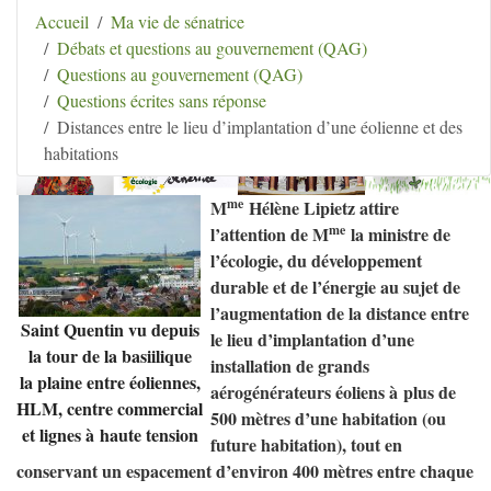
Aller au contenu
|
Aller au menu
|
Aller au menu
Accueil
Ma vie de sénatrice
secondaire
|
Aller à la recherche
Débats et questions au gouvernement (QAG)
Hélène Lipietz
Questions au gouvernement (QAG)
Ancienne Sénatrice de Seine-et-Marne
Questions écrites sans réponse
Distances entre le lieu d’implantation d’une éolienne et des
habitations
me
M
Hélène Lipietz attire
me
l’attention de M
la ministre de
l’écologie, du développement
durable et de l’énergie au sujet de
l’augmentation de la distance entre
Saint Quentin vu depuis
le lieu d’implantation d’une
la tour de la basiilique
installation de grands
la plaine entre éoliennes,
aérogénérateurs éoliens à plus de
HLM
, centre commercial
500 mètres d’une habitation (ou
et lignes à haute tension
future habitation), tout en
conservant un espacement d’environ 400 mètres entre chaque