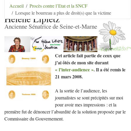
Aller au contenu
|
Aller au menu
|
Aller au menu
Accueil
Procès contre l’Etat et la SNCF
secondaire
|
Aller à la recherche
Lorsque le bourreau a plus de droit(s) que la victime
Hélène Lipietz
Ancienne Sénatrice de Seine-et-Marne
Cet article fait partie de ceux que
j’ai ôtés de mon site durant
«
l’inter-audience
»
. Il a été remis le
21 mars 2008.
A la sortie de l’audience, les
journalistes se sont précipités sur moi
pour avoir mes impressions : et la
première fut de dénoncer l’absurdité de la solution proposée par le
Commissaire du Gouvernement.