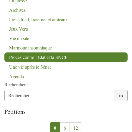
La presse
Archives
Liens filial, fraternel et amicaux
Jeux Verts
Vie du site
Marmotte insomniaque
Procès contre l’Etat et la
SNCF
Une vie après le Sénat
Agenda
Rechercher :
>>
Pétitions
0
6
12