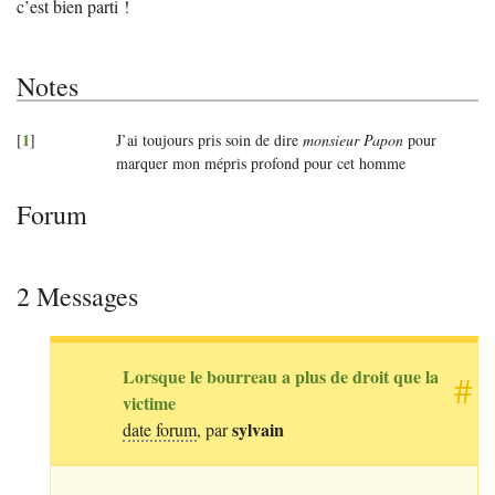
c’est bien parti
!
Notes
1
[
]
J’ai toujours pris soin de dire
monsieur Papon
pour
marquer mon mépris profond pour cet homme
Forum
2 Messages
Lorsque le bourreau a plus de droit que la
#
victime
sylvain
date forum
, par