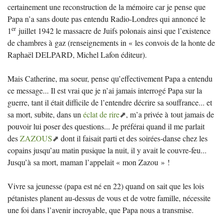
certainement une reconstruction de la mémoire car je pense que
Papa n’a sans doute pas entendu Radio-Londres qui annoncé le
er
1
juillet 1942 le massacre de Juifs polonais ainsi que l’existence
de chambres à gaz (renseignements in «
les convois de la honte de
Raphaël
DELPARD
, Michel Lafon éditeur).
Mais Catherine, ma soeur, pense qu’effectivement Papa a entendu
ce message... Il est vrai que je n’ai jamais interrogé Papa sur la
guerre, tant il était difficile de l’entendre décrire sa souffrance... et
sa mort, subite, dans un
éclat de rire
, m’a privée à tout jamais de
pouvoir lui poser des questions... Je préférai quand il me parlait
des
ZAZOUS
dont il faisait parti et des soirées-danse chez les
copains jusqu’au matin pusique la nuit, il y avait le couvre-feu...
Jusqu’à sa mort, maman l’appelait «
mon Zazou
»
!
Vivre sa jeunesse (papa est né en 22) quand on sait que les lois
pétanistes planent au-dessus de vous et de votre famille, nécessite
une foi dans l’avenir incroyable, que Papa nous a transmise.