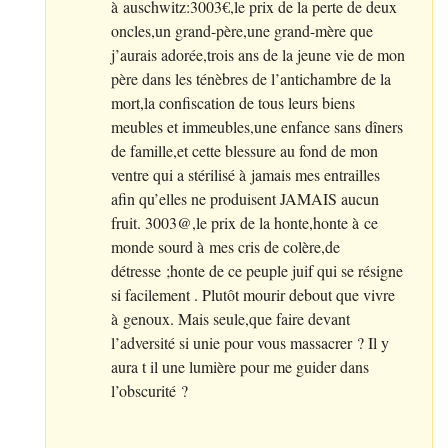
à auschwitz:3003€,le prix de la perte de deux
oncles,un grand-père,une grand-mère que
j’aurais adorée,trois ans de la jeune vie de mon
père dans les ténèbres de l’antichambre de la
mort,la confiscation de tous leurs biens
meubles et immeubles,une enfance sans dîners
de famille,et cette blessure au fond de mon
ventre qui a stérilisé à jamais mes entrailles
afin qu’elles ne produisent
JAMAIS
aucun
fruit. 3003@,le prix de la honte,honte à ce
monde sourd à mes cris de colère,de
détresse
;honte de ce peuple juif qui se résigne
si facilement . Plutôt mourir debout que vivre
à genoux. Mais seule,que faire devant
l’adversité si unie pour vous massacrer
? Il y
aura t il une lumière pour me guider dans
l’obscurité
?