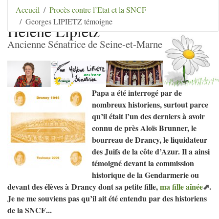
Aller au contenu
|
Aller au menu
|
Aller au menu
Accueil
Procès contre l’Etat et la SNCF
secondaire
|
Aller à la recherche
Georges LIPIETZ témoigne
Hélène Lipietz
Ancienne Sénatrice de Seine-et-Marne
Papa a été interrogé par de
nombreux historiens, surtout parce
qu’il était l’un des derniers à avoir
connu de près Aloïs Brunner, le
bourreau de Drancy, le liquidateur
des Juifs de la côte d’Azur. Il a ainsi
témoigné devant la commission
historique de la Gendarmerie ou
devant des élèves à Drancy dont sa petite fille,
ma fille aînée
.
Je ne me souviens pas qu’il ait été entendu par des historiens
de la
SNCF
...