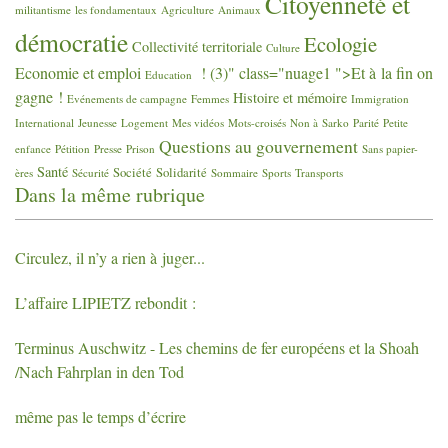
Citoyenneté et
militantisme
les fondamentaux
Agriculture
Animaux
démocratie
Ecologie
Collectivité territoriale
Culture
Economie et emploi
! (3)" class="nuage1 ">Et à la fin on
Education
gagne
!
Histoire et mémoire
Evénements de campagne
Femmes
Immigration
International
Jeunesse
Logement
Mes vidéos
Mots-croisés
Non à Sarko
Parité
Petite
Questions au gouvernement
enfance
Pétition
Presse
Prison
Sans papier-
Santé
Société
Solidarité
ères
Sécurité
Sommaire
Sports
Transports
Dans la même rubrique
Circulez, il n’y a rien à juger...
L’affaire
LIPIETZ
rebondit :
Terminus Auschwitz - Les chemins de fer européens et la Shoah
/Nach Fahrplan in den Tod
même pas le temps d’écrire