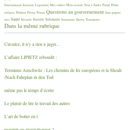
International
Jeunesse
Logement
Mes vidéos
Mots-croisés
Non à Sarko
Parité
Petite
Questions au gouvernement
enfance
Pétition
Presse
Prison
Sans papier-
Santé
Société
Solidarité
ères
Sécurité
Sommaire
Sports
Transports
Dans la même rubrique
Circulez, il n’y a rien à juger...
L’affaire
LIPIETZ
rebondit :
Terminus Auschwitz - Les chemins de fer européens et la Shoah
/Nach Fahrplan in den Tod
même pas le temps d’écrire
Le plaisir de lire le travail des autres
L’art de botter en t
requérir ou réquisitionner
?