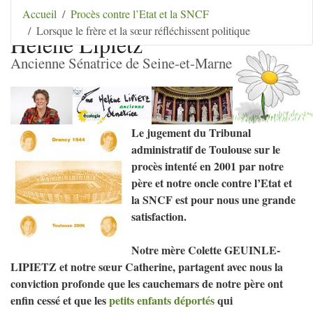
Aller au contenu
|
Aller au menu
|
Aller au menu
Accueil
Procès contre l’Etat et la SNCF
secondaire
|
Aller à la recherche
Lorsque le frère et la sœur réfléchissent politique
Hélène Lipietz
Ancienne Sénatrice de Seine-et-Marne
Le jugement du Tribunal
administratif de Toulouse sur le
procès intenté en 2001 par notre
père et notre oncle contre l’Etat et
la
SNCF
est pour nous une grande
satisfaction.
Notre mère Colette
GEUINLE
-
LIPIETZ
et notre sœur Catherine, partagent avec nous la
conviction profonde que les cauchemars de notre père ont
enfin cessé et que les
petits enfants déportés
qui