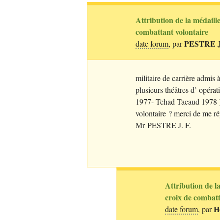
Attribution de la médaill
combattant volontaire
PESTRE
J
date forum
, par
militaire de carrière admis à 
plusieurs théâtres d’ opéra
1977- Tchad Tacaud 1978 ).
volontaire
? merci de me r
Mr
PESTRE
J. F.
Attribution de l
croix de combatt
H
date forum
, par