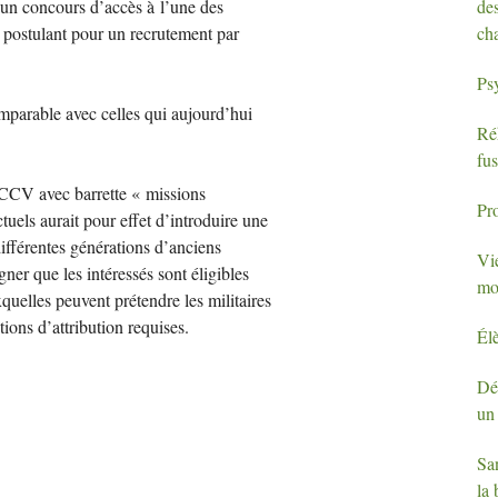
des
à un concours d’accès à l’une des
ch
n postulant pour un recrutement par
Ps
omparable avec celles qui aujourd’hui
Ré
fus
CCV
avec barrette «
missions
Pr
ctuels aurait pour effet d’introduire une
 différentes générations d’anciens
Vi
gner que les intéressés sont éligibles
mo
quelles peuvent prétendre les militaires
tions d’attribution requises.
Élè
Dé
un 
San
la 