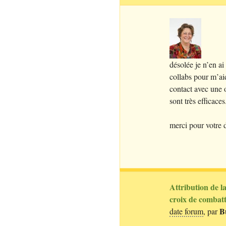
désolée je n’en ai
collabs pour m’ai
contact avec une 
sont très efficaces
merci pour votre 
Attribution de l
croix de combatt
B
date forum
, par