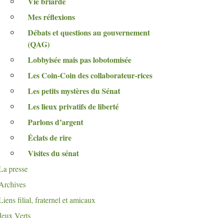
Vie briarde
Mes réflexions
Débats et questions au gouvernement
(
QAG
)
Lobbyisée mais pas lobotomisée
Les Coin-Coin des collaborateur-rices
Les petits mystères du Sénat
Les lieux privatifs de liberté
Parlons d’argent
Éclats de rire
Visites du sénat
La presse
Archives
Liens filial, fraternel et amicaux
Jeux Verts