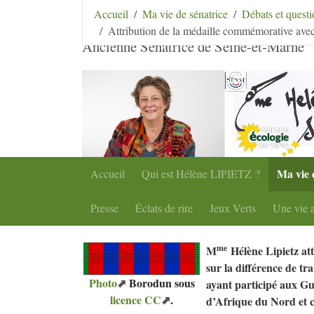
Aller au contenu
|
Aller au menu
|
Aller au menu se
Accueil
Ma vie de sénatrice
Débats et ques
Hélène Lipietz
Attribution de la médaille commémorative avec
Ancienne Sénatrice de Seine-et-Marne
Ma vie 
Accueil
Qui est Hélène
LIPIETZ
?
Presse
Éclats de rire
Jeux Verts
Une vie a
me
M
Hélène Lipietz atti
sur la différence de tr
Photo
Borodun sous
ayant participé aux Gu
licence
CC
.
d’Afrique du Nord et c