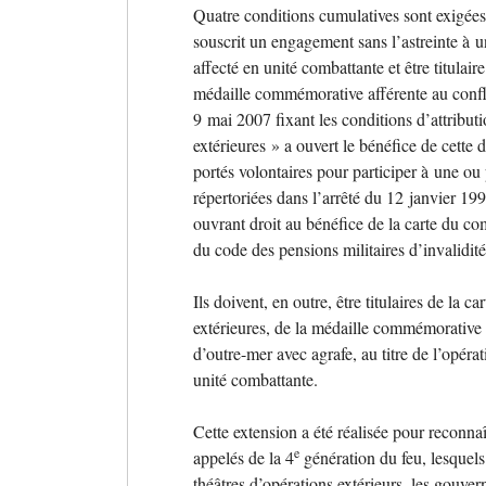
Quatre conditions cumulatives sont exigées 
souscrit un engagement sans l’astreinte à un
affecté en unité combattante et être titulair
médaille commémorative afférente au confl
9 mai 2007 fixant les conditions d’attribut
extérieures
» a ouvert le bénéfice de cette 
portés volontaires pour participer à une ou 
répertoriées dans l’arrêté du 12 janvier 199
ouvrant droit au bénéfice de la carte du comb
du code des pensions militaires d’invalidité
Ils doivent, en outre, être titulaires de la c
extérieures, de la médaille commémorative 
d’outre-mer avec agrafe, au titre de l’opéra
unité combattante.
Cette extension a été réalisée pour reconnaît
e
appelés de la 4
génération du feu, lesquels 
théâtres d’opérations extérieurs, les gouve