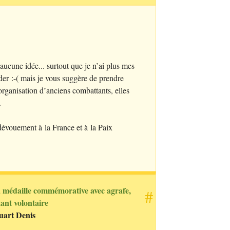
 aucune idée... surtout que je n’ai plus mes
der :-( mais je vous suggère de prendre
organisation d’anciens combattants, elles
.
dévouement à la France et à la Paix
a médaille commémorative avec agrafe,
#
ant volontaire
uart Denis