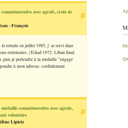
App
e commémorative avec agrafe, croix de
#
ean - François
Mo
la retraite en juillet 1985, j’ ai servi dans
Hi
tions extérieures. (Tchad 1972- Liban finul
Qu
 puis je prétendre à la médaille "engagé
épondre à mon adresse. cordialement
a médaille commémorative avec agrafe,
#
ant volontaire
élène Lipietz