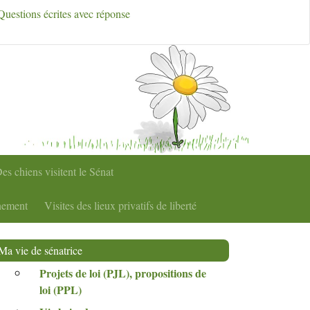
Questions écrites avec réponse
es chiens visitent le Sénat
nement
Visites des lieux privatifs de liberté
Ma vie de sénatrice
Projets de loi (
PJL
), propositions de
loi (
PPL
)