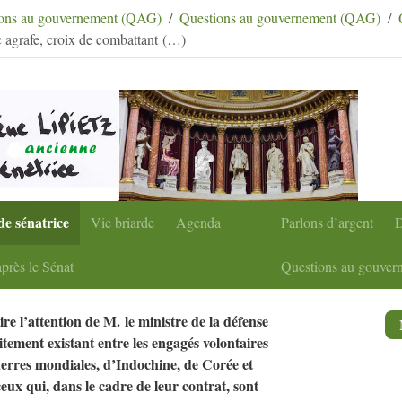
condaire
|
Aller à la recherche
tions au gouvernement (QAG)
Questions au gouvernement (QAG)
 agrafe, croix de combattant (…)
de sénatrice
Vie briarde
Agenda
Parlons d’argent
D
près le Sénat
Questions au gouver
re l’attention de M. le ministre de la défense
aitement existant entre les engagés volontaires
erres mondiales, d’Indochine, de Corée et
eux qui, dans le cadre de leur contrat, sont