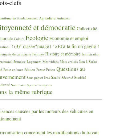
ts-clefs
tantisme
les fondamentaux
Agriculture
Animaux
itoyenneté et démocratie
Collectivité
Ecologie
Economie et emploi
ritoriale
Culture
! (3)" class="nuage1 ">Et à la fin on gagne
!
cation
Histoire et mémoire
nements de campagne
Femmes
Immigration
rnational
Jeunesse
Logement
Mes vidéos
Mots-croisés
Non à Sarko
Questions au
té
Petite enfance
Pétition
Presse
Prison
uvernement
Santé
Société
Sans papier-ères
Sécurité
idarité
Sommaire
Sports
Transports
ns la même rubrique
isances causées par les moteurs des véhicules en
ationnement
rmonisation concernant les modifications du travail