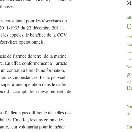
Mo
illeuses.
mili
s constituant pour les réservistes un
C
n ° 2011-1933 du 22 décembre 2011 a
 les appelés, le bénéfice de la
CCV
ter
éservistes opérationnels.
Edu
Evé
els de l’armée de terre, de la marine
Inte
tre. En effet, conformément à l’article
Pari
 un contrat au titre d’une formation,
go
 toutes circonstances. Ils ne peuvent
Sol
ticiper à une opération dans le cadre
Da
 eux d’accomplir leur devoir en vertu de
Nu
st d’ailleurs pas différente de celles des
st
dalités. En effet, les uns comme les
Ha
tre, leur volontariat pour le métier