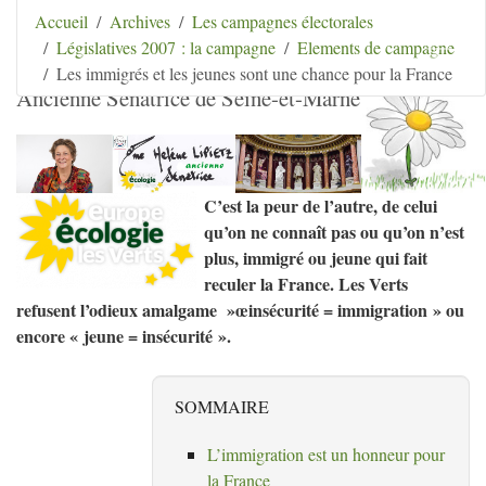
Aller au contenu
|
Aller au menu
|
Aller au menu
Accueil
Archives
Les campagnes électorales
secondaire
|
Aller à la recherche
Législatives 2007 : la campagne
Elements de campagne
Hélène Lipietz
Les immigrés et les jeunes sont une chance pour la France
Ancienne Sénatrice de Seine-et-Marne
C’est la peur de l’autre, de celui
qu’on ne connaît pas ou qu’on n’est
plus, immigré ou jeune qui fait
reculer la France. Les Verts
refusent l’odieux amalgame
»œinsécurité = immigration
» ou
encore «
jeune = insécurité
».
SOMMAIRE
L’immigration est un honneur pour
la France