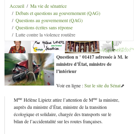
Aller au contenu
|
Aller au menu
|
Aller au menu
Accueil
Ma vie de sénatrice
secondaire
|
Aller à la recherche
Débats et questions au gouvernement (QAG)
Hélène Lipietz
Questions au gouvernement (QAG)
Ancienne Sénatrice de Seine-et-Marne
Questions écrites sans réponse
Lutte contre la violence routière
Question n ° 01417 adressée à M. le
ministre d’État, ministre de
l’intérieur
Voir en ligne :
Sur le site du Sénat
me
me
M
Hélène Lipietz attire l’attention de M
la ministre,
auprès du ministre d’État, ministre de la transition
écologique et solidaire, chargée des transports sur le
bilan de l’accidentalité sur les routes françaises.