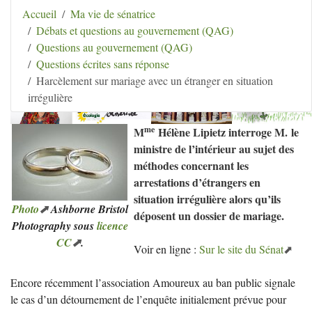
Aller au contenu
|
Aller au menu
|
Aller au menu
Accueil
Ma vie de sénatrice
secondaire
|
Aller à la recherche
Débats et questions au gouvernement (QAG)
Hélène Lipietz
Questions au gouvernement (QAG)
Ancienne Sénatrice de Seine-et-Marne
Questions écrites sans réponse
Harcèlement sur mariage avec un étranger en situation
irrégulière
me
M
Hélène Lipietz interroge M. le
ministre de l’intérieur au sujet des
méthodes concernant les
arrestations d’étrangers en
situation irrégulière alors qu’ils
Photo
Ashborne Bristol
déposent un dossier de mariage.
Photography sous
licence
CC
.
Voir en ligne :
Sur le site du Sénat
Encore récemment l’association Amoureux au ban public signale
le cas d’un détournement de l’enquête initialement prévue pour