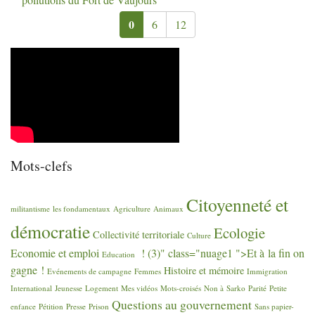
0
6
12
Mots-clefs
Citoyenneté et
militantisme
les fondamentaux
Agriculture
Animaux
démocratie
Ecologie
Collectivité territoriale
Culture
Economie et emploi
! (3)" class="nuage1 ">Et à la fin on
Education
gagne
!
Histoire et mémoire
Evénements de campagne
Femmes
Immigration
International
Jeunesse
Logement
Mes vidéos
Mots-croisés
Non à Sarko
Parité
Petite
Questions au gouvernement
enfance
Pétition
Presse
Prison
Sans papier-