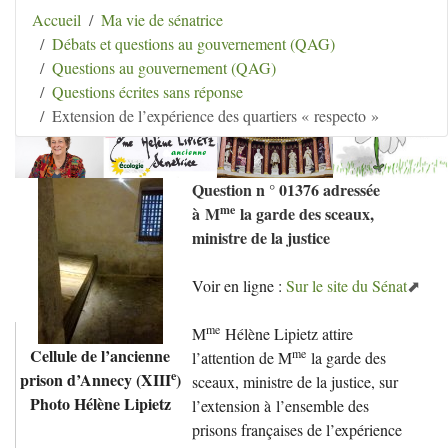
Aller au contenu
|
Aller au menu
|
Aller au menu
Accueil
Ma vie de sénatrice
secondaire
|
Aller à la recherche
Débats et questions au gouvernement (QAG)
Hélène Lipietz
Questions au gouvernement (QAG)
Ancienne Sénatrice de Seine-et-Marne
Questions écrites sans réponse
Extension de l’expérience des quartiers « respecto »
Question n ° 01376 adressée
me
à M
la garde des sceaux,
ministre de la justice
Voir en ligne :
Sur le site du Sénat
me
M
Hélène Lipietz attire
Cellule de l’ancienne
me
l’attention de M
la garde des
e
prison d’Annecy (
XIII
)
sceaux, ministre de la justice, sur
Photo Hélène Lipietz
l’extension à l’ensemble des
prisons françaises de l’expérience