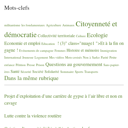
Mots-clefs
Citoyenneté et
militantisme
les fondamentaux
Agriculture
Animaux
démocratie
Ecologie
Collectivité territoriale
Culture
Economie et emploi
! (3)" class="nuage1 ">Et à la fin on
Education
gagne
!
Histoire et mémoire
Evénements de campagne
Femmes
Immigration
International
Jeunesse
Logement
Mes vidéos
Mots-croisés
Non à Sarko
Parité
Petite
Questions au gouvernement
enfance
Pétition
Presse
Prison
Sans papier-
Santé
Société
Solidarité
ères
Sécurité
Sommaire
Sports
Transports
Dans la même rubrique
Projet d’exploitation d’une carrière de gypse à l’air libre et non en
cavage
Lutte contre la violence routière