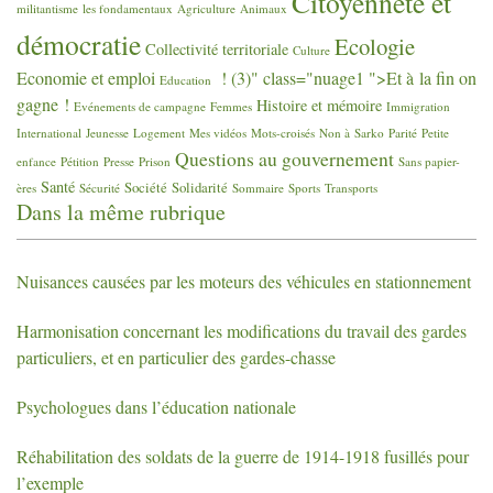
Citoyenneté et
militantisme
les fondamentaux
Agriculture
Animaux
démocratie
Ecologie
Collectivité territoriale
Culture
Economie et emploi
! (3)" class="nuage1 ">Et à la fin on
Education
gagne
!
Histoire et mémoire
Evénements de campagne
Femmes
Immigration
International
Jeunesse
Logement
Mes vidéos
Mots-croisés
Non à Sarko
Parité
Petite
Questions au gouvernement
enfance
Pétition
Presse
Prison
Sans papier-
Santé
Société
Solidarité
ères
Sécurité
Sommaire
Sports
Transports
Dans la même rubrique
Nuisances causées par les moteurs des véhicules en stationnement
Harmonisation concernant les modifications du travail des gardes
particuliers, et en particulier des gardes-chasse
Psychologues dans l’éducation nationale
Réhabilitation des soldats de la guerre de 1914-1918 fusillés pour
l’exemple