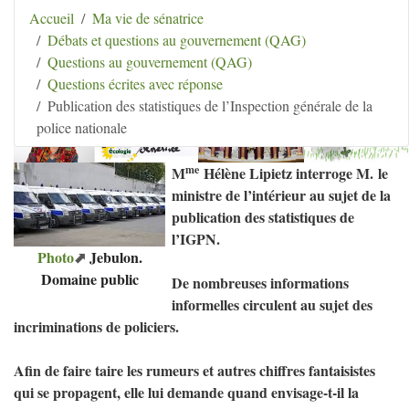
Aller au contenu
|
Aller au menu
|
Aller au menu
Accueil
Ma vie de sénatrice
secondaire
|
Aller à la recherche
Débats et questions au gouvernement (QAG)
Hélène Lipietz
Questions au gouvernement (QAG)
Ancienne Sénatrice de Seine-et-Marne
Questions écrites avec réponse
Publication des statistiques de l’Inspection générale de la
police nationale
me
M
Hélène Lipietz interroge M. le
ministre de l’intérieur au sujet de la
publication des statistiques de
l’
IGPN
.
Photo
Jebulon.
Domaine public
De nombreuses informations
informelles circulent au sujet des
incriminations de policiers.
Afin de faire taire les rumeurs et autres chiffres fantaisistes
qui se propagent, elle lui demande quand envisage-t-il la