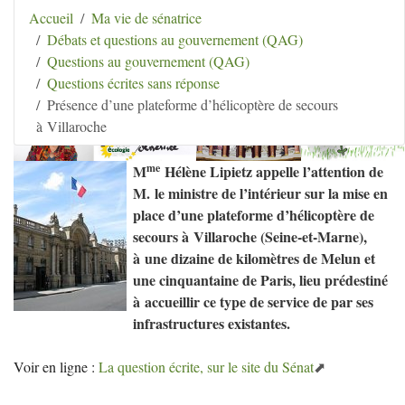
Aller au contenu
|
Aller au menu
|
Aller au menu
Accueil
Ma vie de sénatrice
secondaire
|
Aller à la recherche
Débats et questions au gouvernement (QAG)
Hélène Lipietz
Questions au gouvernement (QAG)
Ancienne Sénatrice de Seine-et-Marne
Questions écrites sans réponse
Présence d’une plateforme d’hélicoptère de secours
à Villaroche
me
M
Hélène Lipietz appelle l’attention de
M. le ministre de l’intérieur sur la mise en
place d’une plateforme d’hélicoptère de
secours à Villaroche (Seine-et-Marne),
à une dizaine de kilomètres de Melun et
une cinquantaine de Paris, lieu prédestiné
à accueillir ce type de service de par ses
infrastructures existantes.
Voir en ligne :
La question écrite, sur le site du Sénat