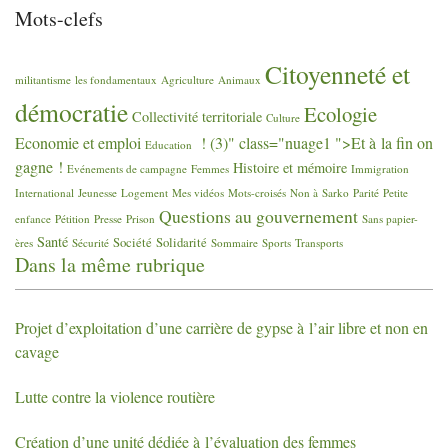
Mots-clefs
Citoyenneté et
militantisme
les fondamentaux
Agriculture
Animaux
démocratie
Ecologie
Collectivité territoriale
Culture
Economie et emploi
! (3)" class="nuage1 ">Et à la fin on
Education
gagne
!
Histoire et mémoire
Evénements de campagne
Femmes
Immigration
International
Jeunesse
Logement
Mes vidéos
Mots-croisés
Non à Sarko
Parité
Petite
Questions au gouvernement
enfance
Pétition
Presse
Prison
Sans papier-
Santé
Société
Solidarité
ères
Sécurité
Sommaire
Sports
Transports
Dans la même rubrique
Projet d’exploitation d’une carrière de gypse à l’air libre et non en
cavage
Lutte contre la violence routière
Création d’une unité dédiée à l’évaluation des femmes