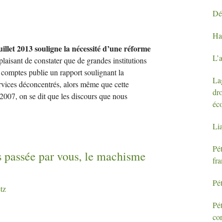
Dé
H
llet 2013 souligne la nécessité d’une réforme
L’
 plaisant de constater que de grandes institutions
 comptes publie un rapport soulignant la
Lag
ervices déconcentrés, alors même que cette
dro
2007, on se dit que les discours que nous
éc
Li
Pét
as passée par vous, le machisme
fra
Pét
tz
Pét
cor