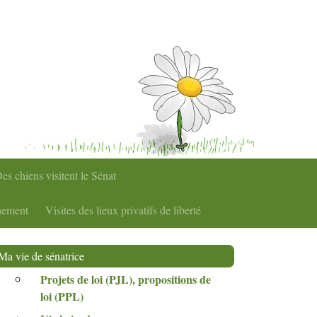
es chiens visitent le Sénat
nement
Visites des lieux privatifs de liberté
Ma vie de sénatrice
Projets de loi (
PJL
), propositions de
loi (
PPL
)