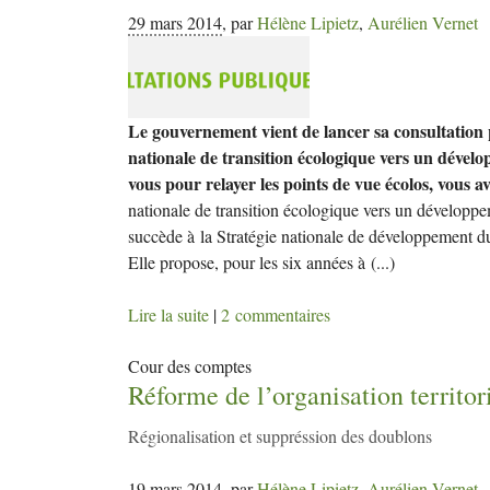
29 mars 2014
,
par
Hélène Lipietz
,
Aurélien Vernet
Le gouvernement vient de lancer sa consultation 
nationale de transition écologique vers un déve
vous pour relayer les points de vue écolos, vous a
nationale de transition écologique vers un dévelo
succède à la Stratégie nationale de développement d
Elle propose, pour les six années à
(...)
Lire la suite
|
2 commentaires
Cour des comptes
Réforme de l’organisation territori
Régionalisation et suppréssion des doublons
19 mars 2014
,
par
Hélène Lipietz
,
Aurélien Vernet