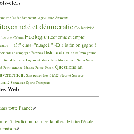
ts-clefs
tantisme
les fondamentaux
Agriculture
Animaux
itoyenneté et démocratie
Collectivité
Ecologie
Economie et emploi
ritoriale
Culture
! (3)" class="nuage1 ">Et à la fin on gagne
!
cation
Histoire et mémoire
nements de campagne
Femmes
Immigration
rnational
Jeunesse
Logement
Mes vidéos
Mots-croisés
Non à Sarko
Questions au
té
Petite enfance
Pétition
Presse
Prison
uvernement
Santé
Société
Sans papier-ères
Sécurité
idarité
Sommaire
Sports
Transports
tes Web
mars toute l’année
tre l’interdiction pour les familles de faire l’école
la maison