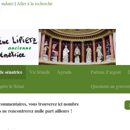
condaire
|
Aller à la recherche
de sénatrice
Vie briarde
Agenda
Parlons d’argent
D
près le Sénat
Questions au gouver
 commentaires, vous trouverez ici nombre
 ne rencontrerez nulle part ailleurs
!