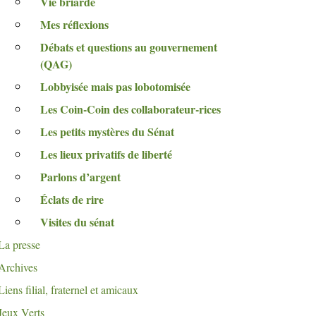
Vie briarde
Mes réflexions
Débats et questions au gouvernement
(
QAG
)
Lobbyisée mais pas lobotomisée
Les Coin-Coin des collaborateur-rices
Les petits mystères du Sénat
Les lieux privatifs de liberté
Parlons d’argent
Éclats de rire
Visites du sénat
La presse
Archives
Liens filial, fraternel et amicaux
Jeux Verts