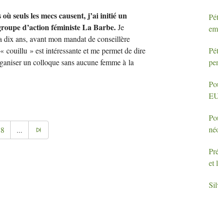
 où seuls les mecs causent, j’ai initié un
Pét
 groupe d’action féministe La Barbe.
Je
em
 y a dix ans, avant mon mandat de conseillère
Pét
« couillu » est intéressante et me permet de dire
pe
organiser un colloque sans aucune femme à la
Po
E
Po
néo
18
...
Pré
et 
Sil