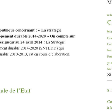
Mo
mili
C
publique concernant : « La stratégie
ter
loppement durable 2014-2020 » On compte sur
Edu
vez jusqu’au 24 avril 2014 !
La Stratégie
Evé
ppement durable 2014-2020 (SNTEDD) qui
Inte
urable 2010-2013, est en cours d’élaboration.
Pari
go
Sol
Si
ale de l’Etat
8 
Con
à 