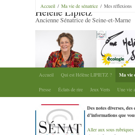
Aller au contenu
|
Aller au menu
|
Aller au menu se
Accueil
Ma vie de sénatrice
Mes réflexions
Hélène Lipietz
Ancienne Sénatrice de Seine-et-Marne
Ma vie 
Accueil
Qui est Hélène
LIPIETZ
?
Presse
Éclats de rire
Jeux Verts
Une vie a
Des notes diverses, des
d’informations que vous
Aller aux sous rubriques