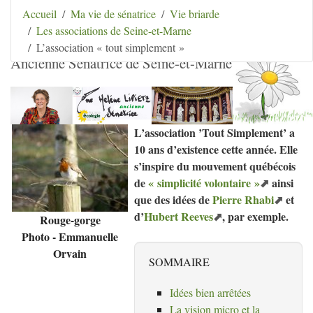
Aller au contenu
|
Aller au menu
|
Aller au menu
Accueil
Ma vie de sénatrice
Vie briarde
secondaire
|
Aller à la recherche
Les associations de Seine-et-Marne
Hélène Lipietz
L’association « tout simplement »
Ancienne Sénatrice de Seine-et-Marne
L’association ’Tout Simplement’ a
10 ans d’existence cette année. Elle
s’inspire du mouvement québécois
de
«
simplicité volontaire
»
ainsi
que des idées de
Pierre Rhabi
et
d’
Hubert Reeves
, par exemple.
Rouge-gorge
Photo - Emmanuelle
Orvain
SOMMAIRE
Idées bien arrêtées
La vision micro et la