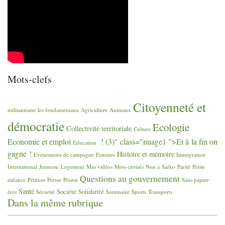
Mots-clefs
Citoyenneté et
militantisme
les fondamentaux
Agriculture
Animaux
démocratie
Ecologie
Collectivité territoriale
Culture
Economie et emploi
! (3)" class="nuage1 ">Et à la fin on
Education
gagne
!
Histoire et mémoire
Evénements de campagne
Femmes
Immigration
International
Jeunesse
Logement
Mes vidéos
Mots-croisés
Non à Sarko
Parité
Petite
Questions au gouvernement
enfance
Pétition
Presse
Prison
Sans papier-
Santé
Société
Solidarité
ères
Sécurité
Sommaire
Sports
Transports
Dans la même rubrique