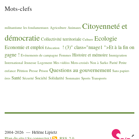
Mots-clefs
Citoyenneté et
militantisme
les fondamentaux
Agriculture
Animaux
démocratie
Ecologie
Collectivité territoriale
Culture
Economie et emploi
! (3)" class="nuage1 ">Et à la fin on
Education
gagne
!
Histoire et mémoire
Evénements de campagne
Femmes
Immigration
International
Jeunesse
Logement
Mes vidéos
Mots-croisés
Non à Sarko
Parité
Petite
Questions au gouvernement
enfance
Pétition
Presse
Prison
Sans papier-
Santé
Société
Solidarité
ères
Sécurité
Sommaire
Sports
Transports
2004-2026 — Hélène Lipietz
Plan du site
|
Se connecter
|
RSS 2.0