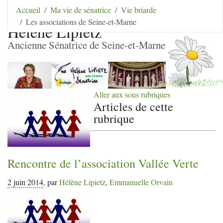
Aller au contenu
|
Aller au menu
|
Aller au menu
Accueil
Ma vie de sénatrice
Vie briarde
secondaire
|
Aller à la recherche
Les associations de Seine-et-Marne
Hélène Lipietz
Ancienne Sénatrice de Seine-et-Marne
Aller aux sous rubriques
Articles de cette
rubrique
Rencontre de l’association Vallée Verte
2 juin 2014
,
par
Hélène Lipietz
,
Emmanuelle Orvain