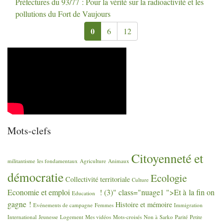
Préfectures du 93/77 : Pour la vérité sur la radioactivité et les
pollutions du Fort de Vaujours
0
6
12
Mots-clefs
Citoyenneté et
militantisme
les fondamentaux
Agriculture
Animaux
démocratie
Ecologie
Collectivité territoriale
Culture
Economie et emploi
! (3)" class="nuage1 ">Et à la fin on
Education
gagne
!
Histoire et mémoire
Evénements de campagne
Femmes
Immigration
International
Jeunesse
Logement
Mes vidéos
Mots-croisés
Non à Sarko
Parité
Petite