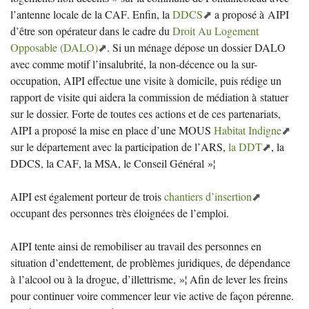
l’antenne locale de la
CAF
. Enfin, la
DDCS
a proposé à
AIPI
d’être son opérateur dans le cadre du
Droit Au Logement
Opposable (
DALO
)
. Si un ménage dépose un dossier
DALO
avec comme motif l’insalubrité, la non-décence ou la sur-
occupation,
AIPI
effectue une visite à domicile, puis rédige un
rapport de visite qui aidera la commission de médiation à statuer
sur le dossier. Forte de toutes ces actions et de ces partenariats,
AIPI
a proposé la mise en place d’une
MOUS
Habitat Indigne
sur le département avec la participation de l’
ARS
,
la
DDT
, la
DDCS
, la
CAF
, la
MSA
, le Conseil Général
»¦
AIPI
est également porteur de trois
chantiers d’insertion
occupant des personnes très éloignées de l’emploi.
AIPI
tente ainsi de remobiliser au travail des personnes en
situation d’endettement, de problèmes juridiques, de dépendance
à l’alcool ou à la drogue, d’illettrisme,
»¦ Afin de lever les freins
pour continuer voire commencer leur vie active de façon pérenne.