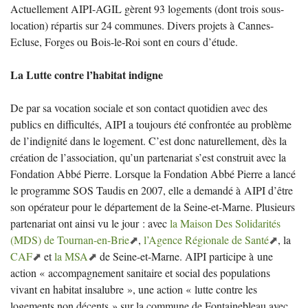
Actuellement
AIPI
-
AGIL
gèrent 93 logements (dont trois sous-
location) répartis sur 24 communes. Divers projets à Cannes-
Ecluse, Forges ou Bois-le-Roi sont en cours d’étude.
La Lutte contre l’habitat indigne
De par sa vocation sociale et son contact quotidien avec des
publics en difficultés,
AIPI
a toujours été confrontée au problème
de l’indignité dans le logement. C’est donc naturellement, dès la
création de l’association, qu’un partenariat s’est construit avec la
Fondation Abbé Pierre. Lorsque la Fondation Abbé Pierre a lancé
le programme
SOS
Taudis en 2007, elle a demandé à
AIPI
d’être
son opérateur pour le département de la Seine-et-Marne. Plusieurs
partenariat ont ainsi vu le jour : avec
la Maison Des Solidarités
(
MDS
) de Tournan-en-Brie
,
l’Agence Régionale de Santé
, la
CAF
et
la
MSA
de Seine-et-Marne.
AIPI
participe à une
action «
accompagnement sanitaire et social des populations
vivant en habitat insalubre
», une action «
lutte contre les
logements non décents
» sur la commune de Fontainebleau avec