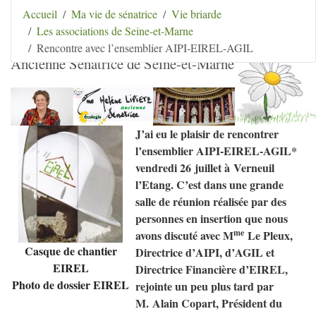
Aller au contenu
|
Aller au menu
|
Aller au menu
Accueil
Ma vie de sénatrice
Vie briarde
secondaire
|
Aller à la recherche
Les associations de Seine-et-Marne
Hélène Lipietz
Rencontre avec l’ensemblier AIPI-EIREL-AGIL
Ancienne Sénatrice de Seine-et-Marne
J’ai eu le plaisir de rencontrer
l’ensemblier
AIPI
-
EIREL
-
AGIL
*
vendredi 26 juillet à Verneuil
l’Etang. C’est dans une grande
salle de réunion réalisée par des
personnes en insertion que nous
me
avons discuté avec M
Le Pleux,
Casque de chantier
Directrice d’
AIPI
, d’
AGIL
et
EIREL
Directrice Financière d’
EIREL
,
Photo de dossier
EIREL
rejointe un peu plus tard par
M. Alain Copart, Président du