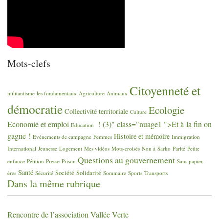
Mots-clefs
Citoyenneté et
militantisme
les fondamentaux
Agriculture
Animaux
démocratie
Ecologie
Collectivité territoriale
Culture
Economie et emploi
! (3)" class="nuage1 ">Et à la fin on
Education
gagne
!
Histoire et mémoire
Evénements de campagne
Femmes
Immigration
International
Jeunesse
Logement
Mes vidéos
Mots-croisés
Non à Sarko
Parité
Petite
Questions au gouvernement
enfance
Pétition
Presse
Prison
Sans papier-
Santé
Société
Solidarité
ères
Sécurité
Sommaire
Sports
Transports
Dans la même rubrique
Rencontre de l’association Vallée Verte