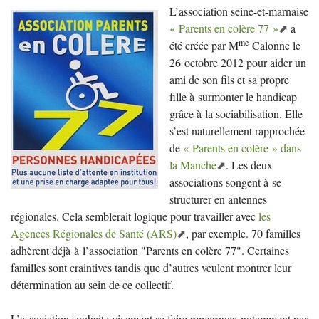
L’association seine-et-marnaise
«
Parents en colère 77
»
a
me
été créée par M
Calonne le
26 octobre 2012 pour aider un
ami de son fils et sa propre
fille à surmonter le handicap
grâce à la sociabilisation. Elle
s’est naturellement rapprochée
de
«
Parents en colère
» dans
la Manche
. Les deux
associations songent à se
structurer en antennes
régionales. Cela semblerait logique pour travailler avec
les
Agences Régionales de Santé (
ARS
)
, par exemple. 70 familles
adhèrent déjà à l’association "Parents en colère 77". Certaines
familles sont craintives tandis que d’autres veulent montrer leur
détermination au sein de ce collectif.
L’association souhaite vivement se faire remarquer, notamment par