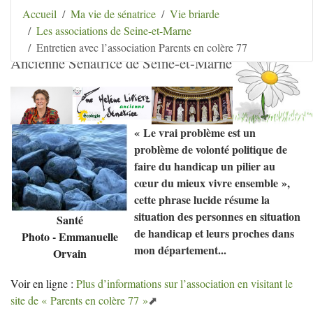
Aller au contenu
|
Aller au menu
|
Aller au menu
Accueil
Ma vie de sénatrice
Vie briarde
secondaire
|
Aller à la recherche
Les associations de Seine-et-Marne
Hélène Lipietz
Entretien avec l’association Parents en colère 77
Ancienne Sénatrice de Seine-et-Marne
«
Le vrai problème est un
problème de volonté politique de
faire du handicap un pilier au
cœur du mieux vivre ensemble
»,
cette phrase lucide résume la
situation des personnes en situation
Santé
de handicap et leurs proches dans
Photo - Emmanuelle
mon département...
Orvain
Voir en ligne :
Plus d’informations sur l’association en visitant le
site de «
Parents en colère 77
»