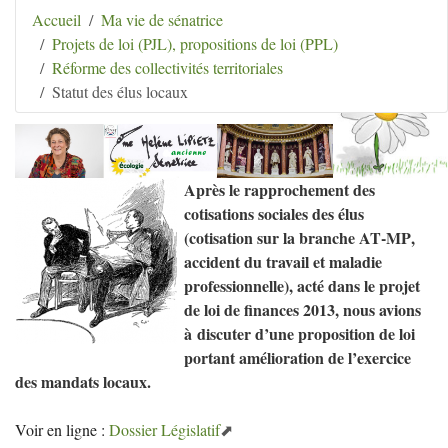
Aller au contenu
|
Aller au menu
|
Aller au menu
Accueil
Ma vie de sénatrice
secondaire
|
Aller à la recherche
Projets de loi (PJL), propositions de loi (PPL)
Hélène Lipietz
Réforme des collectivités territoriales
Ancienne Sénatrice de Seine-et-Marne
Statut des élus locaux
Après le rapprochement des
cotisations sociales des élus
(cotisation sur la branche
AT
-
MP
,
accident du travail et maladie
professionnelle), acté dans le projet
de loi de finances 2013, nous avions
à discuter d’une proposition de loi
portant amélioration de l’exercice
des mandats locaux.
Voir en ligne :
Dossier Législatif