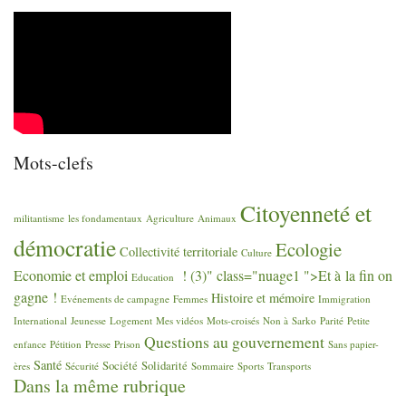
Mots-clefs
Citoyenneté et
militantisme
les fondamentaux
Agriculture
Animaux
démocratie
Ecologie
Collectivité territoriale
Culture
Economie et emploi
! (3)" class="nuage1 ">Et à la fin on
Education
gagne
!
Histoire et mémoire
Evénements de campagne
Femmes
Immigration
International
Jeunesse
Logement
Mes vidéos
Mots-croisés
Non à Sarko
Parité
Petite
Questions au gouvernement
enfance
Pétition
Presse
Prison
Sans papier-
Santé
Société
Solidarité
ères
Sécurité
Sommaire
Sports
Transports
Dans la même rubrique