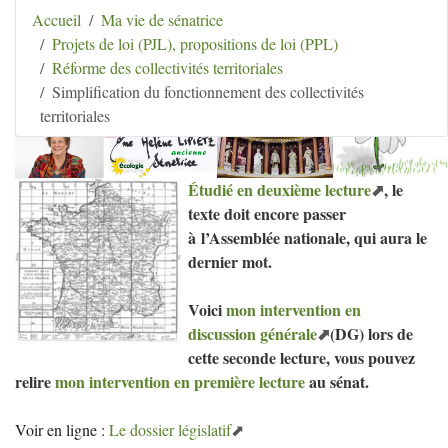
Aller au contenu
|
Aller au menu
|
Aller au menu
Accueil
Ma vie de sénatrice
secondaire
|
Aller à la recherche
Projets de loi (PJL), propositions de loi (PPL)
Hélène Lipietz
Réforme des collectivités territoriales
Ancienne Sénatrice de Seine-et-Marne
Simplification du fonctionnement des collectivités
territoriales
Étudié en deuxième lecture
, le
texte doit encore passer
à l’Assemblée nationale, qui aura le
dernier mot.
Voici
mon intervention en
discussion générale
(
DG
) lors de
cette seconde lecture, vous pouvez
relire
mon intervention en première lecture
au sénat.
Voir en ligne :
Le dossier législatif