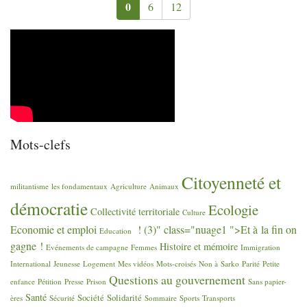
0
6
12
Mots-clefs
Citoyenneté et
militantisme
les fondamentaux
Agriculture
Animaux
démocratie
Ecologie
Collectivité territoriale
Culture
Economie et emploi
! (3)" class="nuage1 ">Et à la fin on
Education
gagne
!
Histoire et mémoire
Evénements de campagne
Femmes
Immigration
International
Jeunesse
Logement
Mes vidéos
Mots-croisés
Non à Sarko
Parité
Petite
Questions au gouvernement
enfance
Pétition
Presse
Prison
Sans papier-
Santé
Société
Solidarité
ères
Sécurité
Sommaire
Sports
Transports