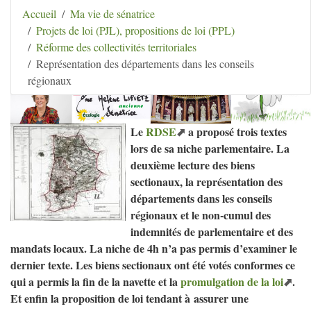
Aller au contenu
|
Aller au menu
|
Aller au menu
Accueil
Ma vie de sénatrice
secondaire
|
Aller à la recherche
Projets de loi (PJL), propositions de loi (PPL)
Hélène Lipietz
Réforme des collectivités territoriales
Ancienne Sénatrice de Seine-et-Marne
Représentation des départements dans les conseils
régionaux
Le
RDSE
a proposé trois textes
lors de sa niche parlementaire. La
deuxième lecture des biens
sectionaux, la représentation des
départements dans les conseils
régionaux et le non-cumul des
indemnités de parlementaire et des
mandats locaux. La niche de 4h n’a pas permis d’examiner le
dernier texte. Les biens sectionaux ont été votés conformes ce
qui a permis la fin de la navette et la
promulgation de la loi
.
Et enfin la proposition de loi tendant à assurer une