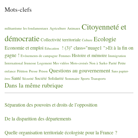
Mots-clefs
Citoyenneté et
militantisme
les fondamentaux
Agriculture
Animaux
démocratie
Ecologie
Collectivité territoriale
Culture
Economie et emploi
! (3)" class="nuage1 ">Et à la fin on
Education
gagne
!
Histoire et mémoire
Evénements de campagne
Femmes
Immigration
International
Jeunesse
Logement
Mes vidéos
Mots-croisés
Non à Sarko
Parité
Petite
Questions au gouvernement
enfance
Pétition
Presse
Prison
Sans papier-
Santé
Société
Solidarité
ères
Sécurité
Sommaire
Sports
Transports
Dans la même rubrique
Séparation des pouvoirs et droits de l’opposition
De la disparition des départements
Quelle organisation territoriale écologiste pour la France
?