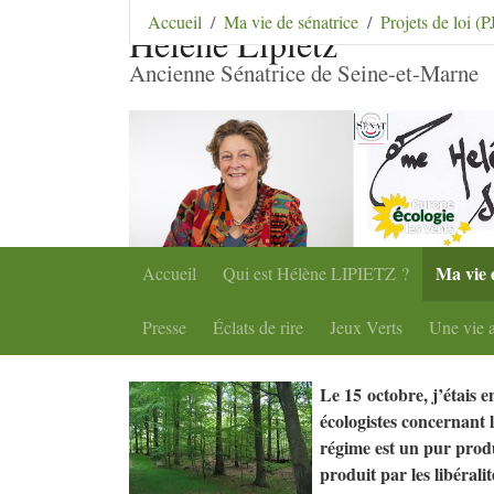
Aller au contenu
|
Aller au menu
|
Aller au menu se
Accueil
Ma vie de sénatrice
Projets de loi (
Hélène Lipietz
Ancienne Sénatrice de Seine-et-Marne
Ma vie 
Accueil
Qui est Hélène
LIPIETZ
?
Presse
Éclats de rire
Jeux Verts
Une vie a
Le 15 octobre, j’étais 
écologistes concernant
régime est un pur produ
produit par les libérali