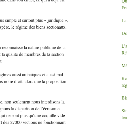
Que
Fr
us simple et surtout plus «
juridique
»,
La
espère, le régime des biens sectionaux,
Do
L’a
 reconnaisse la nature publique de la
Ré
 la qualité de membres de la section
t.
Mé
imes aussi archaïques et aussi mal
Re
s notre droit, alors que la proposition
ré
Bie
me, non seulement nous interdisons la
gnons la disparition de l’écrasante
Sim
qui ne sont plus qu’une coquille vide
ter
art des 27000 sections ne fonctionnant