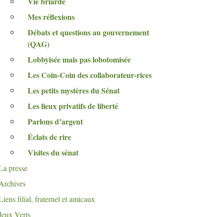
Vie briarde
Mes réflexions
Débats et questions au gouvernement
(
QAG
)
Lobbyisée mais pas lobotomisée
Les Coin-Coin des collaborateur-rices
Les petits mystères du Sénat
Les lieux privatifs de liberté
Parlons d’argent
Éclats de rire
Visites du sénat
La presse
Archives
Liens filial, fraternel et amicaux
Jeux Verts