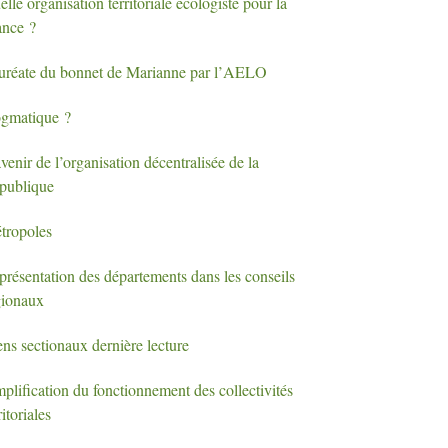
lle organisation territoriale écologiste pour la
ance
?
uréate du bonnet de Marianne par l’
AELO
gmatique
?
venir de l’organisation décentralisée de la
publique
tropoles
présentation des départements dans les conseils
gionaux
ns sectionaux dernière lecture
plification du fonctionnement des collectivités
ritoriales