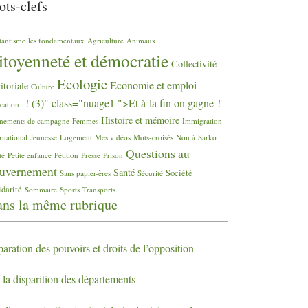
ts-clefs
tantisme
les fondamentaux
Agriculture
Animaux
itoyenneté et démocratie
Collectivité
Ecologie
Economie et emploi
ritoriale
Culture
! (3)" class="nuage1 ">Et à la fin on gagne
!
cation
Histoire et mémoire
nements de campagne
Femmes
Immigration
rnational
Jeunesse
Logement
Mes vidéos
Mots-croisés
Non à Sarko
Questions au
té
Petite enfance
Pétition
Presse
Prison
uvernement
Santé
Société
Sans papier-ères
Sécurité
idarité
Sommaire
Sports
Transports
ns la même rubrique
aration des pouvoirs et droits de l’opposition
 la disparition des départements