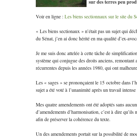
sur des terres peu prod
Voir en ligne :
Les biens sectionnaux sur le site du S
«
Les biens sectionaux
» n’était pas un sujet qui dé
du Sénat, j’en ai donc hérité en ma qualité d’ex-avoca
Je me suis donc attelée à cette tâche de simplificatio
système qui conjugue des droits anciens, remontant a
récurrentes depuis les années 1980, qui ont malheur
Les «
sages
» se prononçaient le 15 octobre dans l’hé
sujet a été voté à l’unanimité après un travail intens
Mes quatre amendements ont été adoptés sans aucune di
d’amendements d’harmonisation, c’est à dire qu’ils m
afin de préserver la cohérence du texte.
Un des amendements portait sur la possibilité de modi