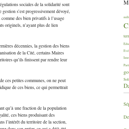
Mo
gulations sociales de la solidarité sont
 gestion s’est progressivement dévoyé,
mili
és comme des bien privatifs à l’usage
C
ts originels, n’ayant plus de lien
ter
Edu
ernières décennies, la gestion des biens
Evé
anisation de la Cité, certains Maires
Inte
itoires qu’ils finissent par rendre leur
Pari
go
Sol
 de ces petites communes, on ne peut
Da
idique de ces biens, ce qui permettrait
Sép
ant qu’à une fraction de la population
lité, ces biens produisant des
De
s l’intérêt du territoire de la section,
ne dans son entier, ce qui a déjà été