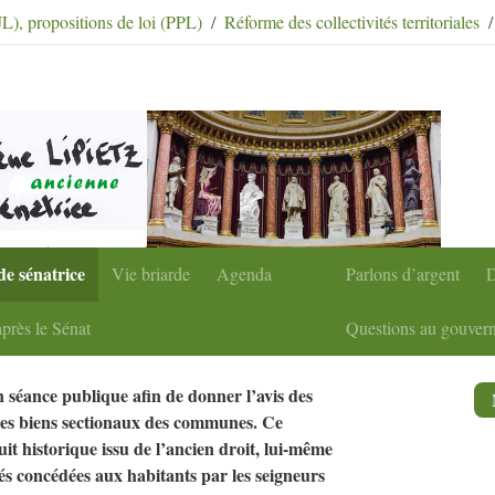
condaire
|
Aller à la recherche
PJL), propositions de loi (PPL)
Réforme des collectivités territoriales
de sénatrice
Vie briarde
Agenda
Parlons d’argent
D
près le Sénat
Questions au gouver
en séance publique afin de donner l’avis des
 les biens sectionaux des communes. Ce
it historique issu de l’ancien droit, lui-même
tés concédées aux habitants par les seigneurs