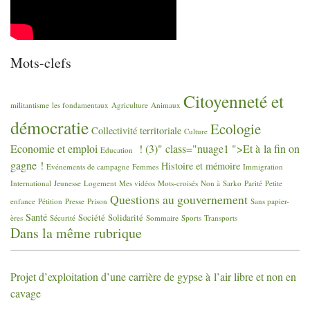
Mots-clefs
Citoyenneté et
militantisme
les fondamentaux
Agriculture
Animaux
démocratie
Ecologie
Collectivité territoriale
Culture
Economie et emploi
! (3)" class="nuage1 ">Et à la fin on
Education
gagne
!
Histoire et mémoire
Evénements de campagne
Femmes
Immigration
International
Jeunesse
Logement
Mes vidéos
Mots-croisés
Non à Sarko
Parité
Petite
Questions au gouvernement
enfance
Pétition
Presse
Prison
Sans papier-
Santé
Société
Solidarité
ères
Sécurité
Sommaire
Sports
Transports
Dans la même rubrique
Projet d’exploitation d’une carrière de gypse à l’air libre et non en
cavage