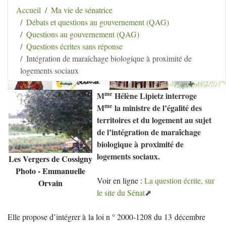
Aller au contenu
|
Aller au menu
|
Aller au menu
Accueil
Ma vie de sénatrice
secondaire
|
Aller à la recherche
Débats et questions au gouvernement (QAG)
Hélène Lipietz
Questions au gouvernement (QAG)
Ancienne Sénatrice de Seine-et-Marne
Questions écrites sans réponse
Intégration de maraîchage biologique à proximité de
logements sociaux
me
M
Hélène Lipietz interroge
me
M
la ministre de l’égalité des
territoires et du logement au sujet
de l’intégration de maraîchage
biologique à proximité de
logements sociaux.
Les Vergers de Cossigny
Photo - Emmanuelle
Voir en ligne :
La question écrite, sur
Orvain
le site du Sénat
Elle propose d’intégrer à la loi n ° 2000-1208 du 13 décembre