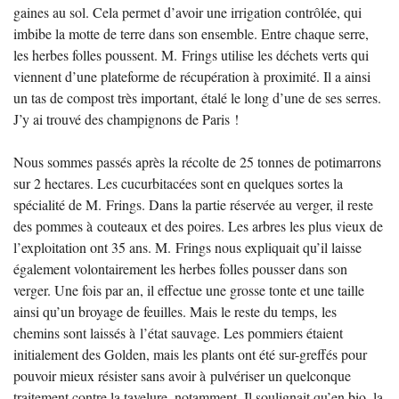
gaines au sol. Cela permet d’avoir une irrigation contrôlée, qui
imbibe la motte de terre dans son ensemble. Entre chaque serre,
les herbes folles poussent. M. Frings utilise les déchets verts qui
viennent d’une plateforme de récupération à proximité. Il a ainsi
un tas de compost très important, étalé le long d’une de ses serres.
J’y ai trouvé des champignons de Paris
!
Nous sommes passés après la récolte de 25 tonnes de potimarrons
sur 2 hectares. Les cucurbitacées sont en quelques sortes la
spécialité de M. Frings. Dans la partie réservée au verger, il reste
des pommes à couteaux et des poires. Les arbres les plus vieux de
l’exploitation ont 35 ans. M. Frings nous expliquait qu’il laisse
également volontairement les herbes folles pousser dans son
verger. Une fois par an, il effectue une grosse tonte et une taille
ainsi qu’un broyage de feuilles. Mais le reste du temps, les
chemins sont laissés à l’état sauvage. Les pommiers étaient
initialement des Golden, mais les plants ont été sur-greffés pour
pouvoir mieux résister sans avoir à pulvériser un quelconque
traitement contre la tavelure, notamment. Il soulignait qu’en bio, la