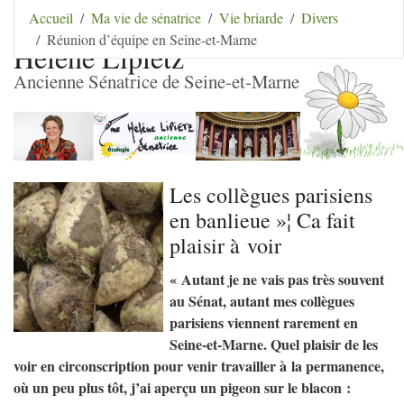
Aller au contenu
|
Aller au menu
|
Aller au menu
Accueil
Ma vie de sénatrice
Vie briarde
Divers
secondaire
|
Aller à la recherche
Réunion d’équipe en Seine-et-Marne
Hélène Lipietz
Ancienne Sénatrice de Seine-et-Marne
Les collègues parisiens
en banlieue
»¦ Ca fait
plaisir à voir
«
Autant je ne vais pas très souvent
au Sénat, autant mes collègues
parisiens viennent rarement en
Seine-et-Marne. Quel plaisir de les
voir en circonscription pour venir travailler à la permanence,
où un peu plus tôt, j’ai aperçu un pigeon sur le blacon :