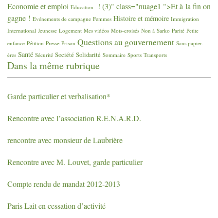
Economie et emploi
! (3)" class="nuage1 ">Et à la fin on
Education
gagne
!
Histoire et mémoire
Evénements de campagne
Femmes
Immigration
International
Jeunesse
Logement
Mes vidéos
Mots-croisés
Non à Sarko
Parité
Petite
Questions au gouvernement
enfance
Pétition
Presse
Prison
Sans papier-
Santé
Société
Solidarité
ères
Sécurité
Sommaire
Sports
Transports
Dans la même rubrique
Garde particulier et verbalisation*
Rencontre avec l’association
R.E.N.A.R.D.
rencontre avec monsieur de Laubrière
Rencontre avec M. Louvet, garde particulier
Compte rendu de mandat 2012-2013
Paris Lait en cessation d’activité