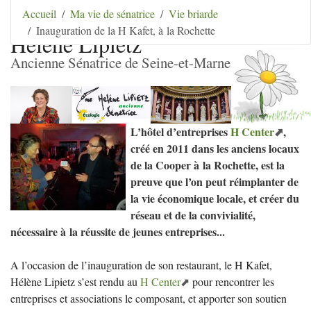
Aller au contenu
|
Aller au menu
|
Aller au menu
Accueil
Ma vie de sénatrice
Vie briarde
secondaire
|
Aller à la recherche
Inauguration de la H Kafet, à la Rochette
Hélène Lipietz
Ancienne Sénatrice de Seine-et-Marne
L’hôtel d’entreprises
H Center
,
créé en 2011 dans les anciens locaux
de la Cooper à la Rochette, est la
preuve que l’on peut réimplanter de
la vie économique locale, et créer du
réseau et de la convivialité,
nécessaire à la réussite de jeunes entreprises...
A l’occasion de l’inauguration de son restaurant, le H Kafet,
Hélène Lipietz s’est rendu au
H Center
pour rencontrer les
entreprises et associations le composant, et apporter son soutien