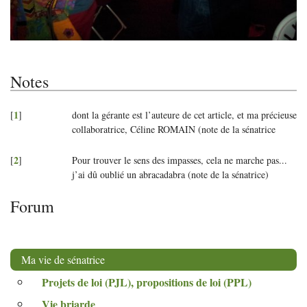
Notes
1
[
]
dont la gérante est l’auteure de cet article, et ma précieuse
collaboratrice, Céline
ROMAIN
(note de la sénatrice
2
[
]
Pour trouver le sens des impasses, cela ne marche pas...
j’ai dû oublié un abracadabra (note de la sénatrice)
Forum
Ma vie de sénatrice
Projets de loi (
PJL
), propositions de loi (
PPL
)
Vie briarde