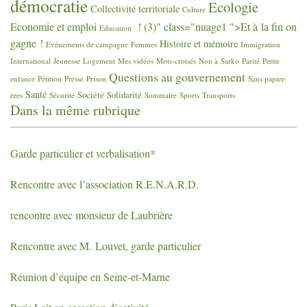
démocratie
Ecologie
Collectivité territoriale
Culture
Economie et emploi
! (3)" class="nuage1 ">Et à la fin on
Education
gagne
!
Histoire et mémoire
Evénements de campagne
Femmes
Immigration
International
Jeunesse
Logement
Mes vidéos
Mots-croisés
Non à Sarko
Parité
Petite
Questions au gouvernement
enfance
Pétition
Presse
Prison
Sans papier-
Santé
Société
Solidarité
ères
Sécurité
Sommaire
Sports
Transports
Dans la même rubrique
Garde particulier et verbalisation*
Rencontre avec l’association
R.E.N.A.R.D.
rencontre avec monsieur de Laubrière
Rencontre avec M. Louvet, garde particulier
Réunion d’équipe en Seine-et-Marne