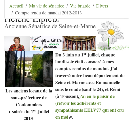
Aller au contenu
|
Aller au menu
|
Aller au menu
Accueil
Ma vie de sénatrice
Vie briarde
Divers
secondaire
|
Aller à la recherche
Compte rendu de mandat 2012-2013
Hélène Lipietz
Ancienne Sénatrice de Seine-et-Marne
er
Du 3 juin au 1
juillet, chaque
lundi soir était consacré à mes
comptes rendus de mandat. J’ai
traversé notre beau département de
Seine-et-Marne avec Emmanuelle
sous le coude (sauf le 24), et Rémi
Les anciens locaux de la
(à Tousson),
j’ai eu le plaisir de
sous-préfecture de
(re)voir les adhérents et
Coulommiers
sympathisants
EELV77
qui ont cru
er
soirée du 1
Juillet
en moi
.
2013-