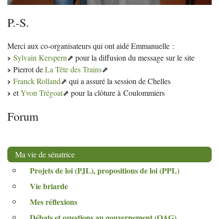
P.-S.
Merci aux co-organisateurs qui ont aidé Emmanuelle :
Sylvain Kerspern
pour la diffusion du message sur le site
Pierrot de
La Tête des Trains
Franck Rolland
qui a assuré la session de Chelles
et
Yvon Trégoat
pour la clôture à Coulommiers
Forum
Ma vie de sénatrice
Projets de loi (
PJL
), propositions de loi (
PPL
)
Vie briarde
Mes réflexions
Débats et questions au gouvernement (
QAG
)