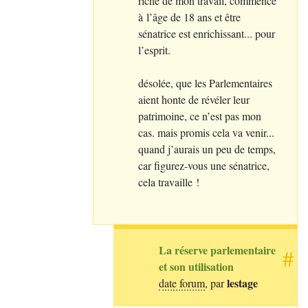
riche de mon travail, commencé
à l’âge de 18 ans et être
sénatrice est enrichissant... pour
l’esprit.
désolée, que les Parlementaires
aient honte de révéler leur
patrimoine, ce n’est pas mon
cas. mais promis cela va venir...
quand j’aurais un peu de temps,
car figurez-vous une sénatrice,
cela travaille
!
La réserve parlementaire
#
et son utilisation
lestage
date forum
, par