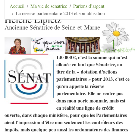
Aller au contenu
|
Aller au menu
|
Aller au menu
Accueil
Ma vie de sénatrice
Parlons d’argent
secondaire
|
Aller à la recherche
La réserve parlementaire 2013 et son utilisation
Hélène Lipietz
Ancienne Sénatrice de Seine-et-Marne
140 000 €, c’est la somme qui m’est
allouée en tant que Sénatrice, au
titre de la «
dotation d’actions
parlementaires
» pour 2013, c’est ce
qu’on appelle la réserve
parlementaire. Elle ne rentre pas
dans mon porte monnaie, mais est
en réalité une ligne de crédit
ouverte, dans chaque ministère, pour que les Parlementaires
aient l’impression d’être non seulement les contrôleurs des
impôts, mais quelque peu aussi les ordonnateurs des finances