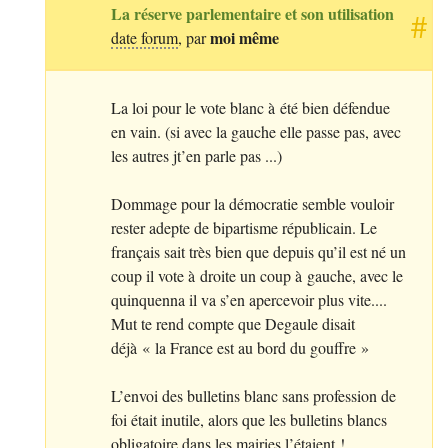
La réserve parlementaire et son utilisation
#
moi même
date forum
, par
La loi pour le vote blanc à été bien défendue
en vain. (si avec la gauche elle passe pas, avec
les autres jt’en parle pas ...)
Dommage pour la démocratie semble vouloir
rester adepte de bipartisme républicain. Le
français sait très bien que depuis qu’il est né un
coup il vote à droite un coup à gauche, avec le
quinquenna il va s’en apercevoir plus vite....
Mut te rend compte que Degaule disait
déjà «
la France est au bord du gouffre
»
L’envoi des bulletins blanc sans profession de
foi était inutile, alors que les bulletins blancs
obligatoire dans les mairies l’étaient
!