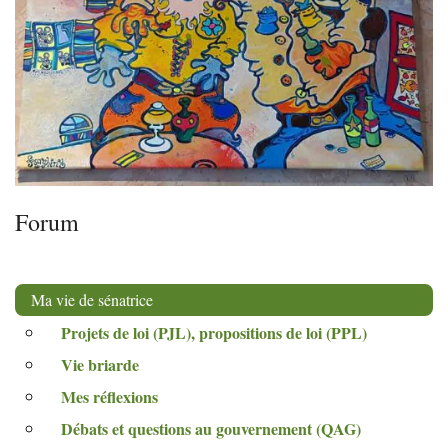
Forum
Ma vie de sénatrice
Projets de loi (
PJL
), propositions de loi (
PPL
)
Vie briarde
Mes réflexions
Débats et questions au gouvernement (
QAG
)