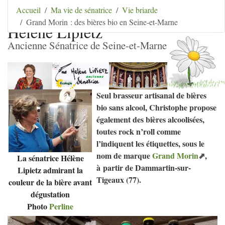
Aller au contenu
|
Aller au menu
|
Aller au menu
Accueil
Ma vie de sénatrice
Vie briarde
secondaire
|
Aller à la recherche
Grand Morin : des bières bio en Seine-et-Marne
Hélène Lipietz
Ancienne Sénatrice de Seine-et-Marne
Seul brasseur artisanal de bières
bio sans alcool, Christophe propose
également des bières alcoolisées,
toutes rock n’roll comme
l’indiquent les étiquettes, sous le
nom de marque
Grand Morin
,
La sénatrice Hélène
à partir de Dammartin-sur-
Lipietz admirant la
Tigeaux (77).
couleur de la bière avant
dégustation
Photo
Perline