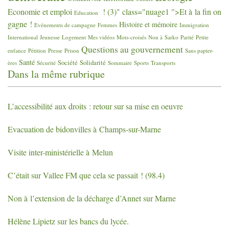
Economie et emploi
! (3)" class="nuage1 ">Et à la fin on
Education
gagne
!
Histoire et mémoire
Evénements de campagne
Femmes
Immigration
International
Jeunesse
Logement
Mes vidéos
Mots-croisés
Non à Sarko
Parité
Petite
Questions au gouvernement
enfance
Pétition
Presse
Prison
Sans papier-
Santé
Société
Solidarité
ères
Sécurité
Sommaire
Sports
Transports
Dans la même rubrique
L’accessibilité aux droits : retour sur sa mise en oeuvre
Evacuation de bidonvilles à Champs-sur-Marne
Visite inter-ministérielle à Melun
C’était sur Vallee
FM
que cela se passait
! (98.4)
Non à l’extension de la décharge d’Annet sur Marne
Hélène Lipietz sur les bancs du lycée.