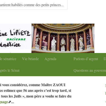
condaire
|
Aller à la recherche
partirent habillés comme des petits princes...
e sénatrice
Vie briarde
Agenda
Parlons d’argent
D
près le Sénat
Questions au gouver
, si vous considérez, comme Maître
ZAOUI
ous estimez que 56 ans après c’est trop tard, si
tous les Juifs
», mon père a voulu se faire du
gnage
...