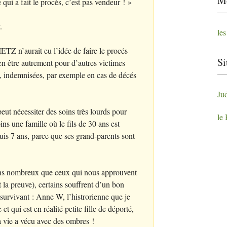
Mo
e qui a fait le procès, c’est pas vendeur
!
»
.
le
IETZ
n’aurait eu l’idée de faire le procés
Si
 en être autrement pour d’autres victimes
it, indemnisées, par exemple en cas de décés
Ju
ut nécessiter des soins très lourds pour
le
ins une famille où le fils de 30 ans est
uis 7 ans, parce que ses grand-parents sont
ins nombreux que ceux qui nous approuvent
la preuve), certains souffrent d’un bon
urvivant : Anne W, l’histrorienne que je
et qui est en réalité petite fille de déporté,
a vie a vécu avec des ombres
!