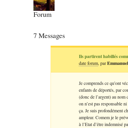
Forum
7 Messages
Ils partirent habillés comm
Emmanuell
date forum
, par
Je comprends ce qu’ont véc
enfants de déportés, par co
(donc de l’argent) au nom d
on n’est pas responsable ni
ça. Je suis profondément ch
ampleur. Comem je le prév
à l’Etat d’être indemnisé p