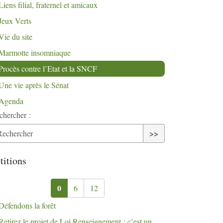
Liens filial, fraternel et amicaux
Jeux Verts
Vie du site
Marmotte insomniaque
Procès contre l’Etat et la
SNCF
Une vie après le Sénat
Agenda
chercher :
>>
titions
0
6
12
Défendons la forêt
Retirez le projet de Loi Renseignement : c’est un