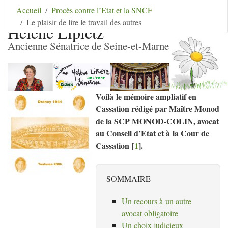
Aller au contenu
|
Aller au menu
|
Aller au menu
Accueil
Procès contre l’Etat et la SNCF
secondaire
|
Aller à la recherche
Le plaisir de lire le travail des autres
Hélène Lipietz
Ancienne Sénatrice de Seine-et-Marne
Voilà le mémoire ampliatif en
Cassation rédigé par Maître Monod
de la
SCP
MONOD
-
COLIN
, avocat
au Conseil d’Etat et à la Cour de
Cassation
[
1
]
.
SOMMAIRE
Un recours à un autre
avocat obligatoire
Un choix judicieux