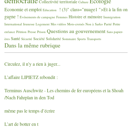
démocratie
Ecologie
Collectivité territoriale
Culture
Economie et emploi
! (3)" class="nuage1 ">Et à la fin on
Education
gagne
!
Histoire et mémoire
Evénements de campagne
Femmes
Immigration
International
Jeunesse
Logement
Mes vidéos
Mots-croisés
Non à Sarko
Parité
Petite
Questions au gouvernement
enfance
Pétition
Presse
Prison
Sans papier-
Santé
Société
Solidarité
ères
Sécurité
Sommaire
Sports
Transports
Dans la même rubrique
Circulez, il n’y a rien à juger...
L’affaire
LIPIETZ
rebondit :
Terminus Auschwitz - Les chemins de fer européens et la Shoah
/Nach Fahrplan in den Tod
même pas le temps d’écrire
L’art de botter en t