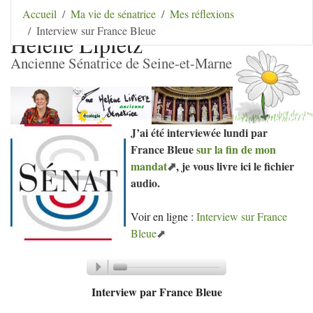
Aller au contenu
|
Aller au menu
|
Aller au menu
Accueil
Ma vie de sénatrice
Mes réflexions
secondaire
|
Aller à la recherche
Interview sur France Bleue
Hélène Lipietz
Ancienne Sénatrice de Seine-et-Marne
J’ai été interviewée lundi par
France Bleue
sur la fin de mon
mandat
, je vous livre ici le fichier
audio.
Voir en ligne :
Interview sur France
Bleue
Audio
Player
Interview par France Bleue