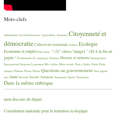
Mots-clefs
Citoyenneté et
militantisme
les fondamentaux
Agriculture
Animaux
démocratie
Ecologie
Collectivité territoriale
Culture
Economie et emploi
! (3)" class="nuage1 ">Et à la fin on
Education
gagne
!
Histoire et mémoire
Evénements de campagne
Femmes
Immigration
International
Jeunesse
Logement
Mes vidéos
Mots-croisés
Non à Sarko
Parité
Petite
Questions au gouvernement
enfance
Pétition
Presse
Prison
Sans papier-
Santé
Société
Solidarité
ères
Sécurité
Sommaire
Sports
Transports
Dans la même rubrique
mon discours de départ
Consultation nationale pour la transition écologique