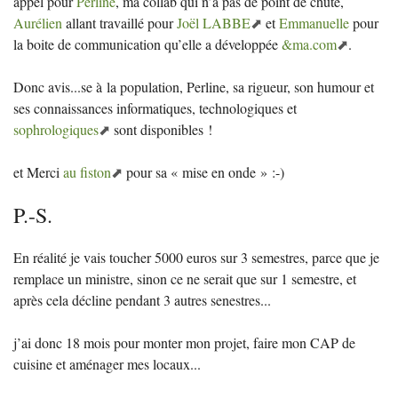
appel pour
Perline
, ma collab qui n’a pas de point de chute,
Aurélien
allant travaillé pour
Joël
LABBE
et
Emmanuelle
pour
la boite de communication qu’elle a développée
&ma.com
.
Donc avis...se à la population, Perline, sa rigueur, son humour et
ses connaissances informatiques, technologiques et
sophrologiques
sont disponibles
!
et Merci
au fiston
pour sa «
mise en onde
» :-)
P.-S.
En réalité je vais toucher 5000 euros sur 3 semestres, parce que je
remplace un ministre, sinon ce ne serait que sur 1 semestre, et
après cela décline pendant 3 autres senestres...
j’ai donc 18 mois pour monter mon projet, faire mon
CAP
de
cuisine et aménager mes locaux...