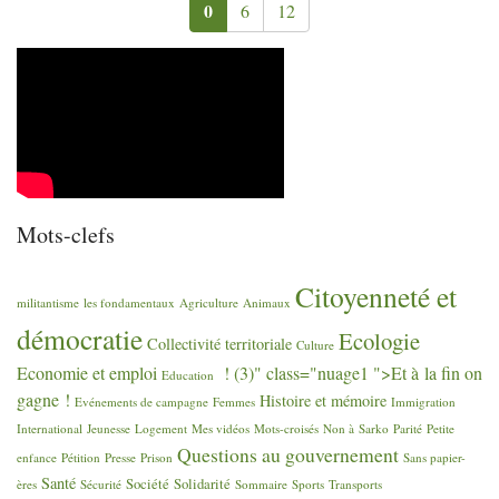
0
6
12
Mots-clefs
Citoyenneté et
militantisme
les fondamentaux
Agriculture
Animaux
démocratie
Ecologie
Collectivité territoriale
Culture
Economie et emploi
! (3)" class="nuage1 ">Et à la fin on
Education
gagne
!
Histoire et mémoire
Evénements de campagne
Femmes
Immigration
International
Jeunesse
Logement
Mes vidéos
Mots-croisés
Non à Sarko
Parité
Petite
Questions au gouvernement
enfance
Pétition
Presse
Prison
Sans papier-
Santé
Société
Solidarité
ères
Sécurité
Sommaire
Sports
Transports