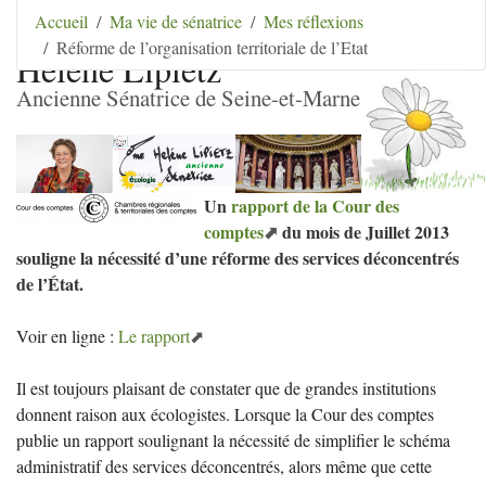
Aller au contenu
|
Aller au menu
|
Aller au menu
Accueil
Ma vie de sénatrice
Mes réflexions
secondaire
|
Aller à la recherche
Réforme de l’organisation territoriale de l’Etat
Hélène Lipietz
Ancienne Sénatrice de Seine-et-Marne
Un
rapport de la Cour des
comptes
du mois de Juillet 2013
souligne la nécessité d’une réforme des services déconcentrés
de l’État.
Voir en ligne :
Le rapport
Il est toujours plaisant de constater que de grandes institutions
donnent raison aux écologistes. Lorsque la Cour des comptes
publie un rapport soulignant la nécessité de simplifier le schéma
administratif des services déconcentrés, alors même que cette