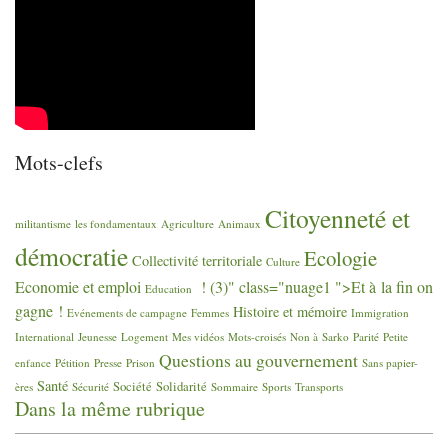
Mots-clefs
Citoyenneté et
militantisme
les fondamentaux
Agriculture
Animaux
démocratie
Ecologie
Collectivité territoriale
Culture
Economie et emploi
! (3)" class="nuage1 ">Et à la fin on
Education
gagne
!
Histoire et mémoire
Evénements de campagne
Femmes
Immigration
International
Jeunesse
Logement
Mes vidéos
Mots-croisés
Non à Sarko
Parité
Petite
Questions au gouvernement
enfance
Pétition
Presse
Prison
Sans papier-
Santé
Société
Solidarité
ères
Sécurité
Sommaire
Sports
Transports
Dans la même rubrique