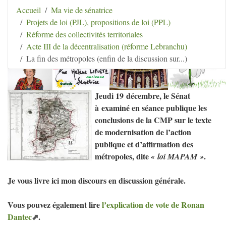
Aller au contenu
|
Aller au menu
|
Aller au menu
Accueil
Ma vie de sénatrice
secondaire
|
Aller à la recherche
Projets de loi (PJL), propositions de loi (PPL)
Hélène Lipietz
Réforme des collectivités territoriales
Ancienne Sénatrice de Seine-et-Marne
Acte III de la décentralisation (réforme Lebranchu)
La fin des métropoles (enfin de la discussion sur...)
Jeudi 19 décembre, le Sénat
à examiné en séance publique les
conclusions de la
CMP
sur le texte
de modernisation de l’action
publique et d’affirmation des
métropoles, dite
.
«
loi
MAPAM
»
Je vous livre ici mon discours en discussion générale.
Vous pouvez également lire
l’explication de vote de Ronan
Dantec
.