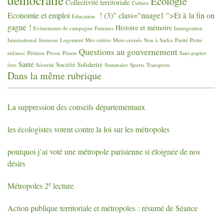
Ecologie
Collectivité territoriale
Culture
Economie et emploi
! (3)" class="nuage1 ">Et à la fin on
Education
gagne
!
Histoire et mémoire
Evénements de campagne
Femmes
Immigration
International
Jeunesse
Logement
Mes vidéos
Mots-croisés
Non à Sarko
Parité
Petite
Questions au gouvernement
enfance
Pétition
Presse
Prison
Sans papier-
Santé
Société
Solidarité
ères
Sécurité
Sommaire
Sports
Transports
Dans la même rubrique
La suppression des conseils départementaux
les écologistes votent contre la loi sur les métropoles
pourquoi j’ai voté une métropole parisienne si éloignée de nos
désirs
e
Métropoles 2
lecture
Action publique territoriale et métropoles : résumé de Séance