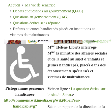
Aller au contenu
|
Aller au menu
|
Aller au menu
Accueil
Ma vie de sénatrice
secondaire
|
Aller à la recherche
Débats et questions au gouvernement (QAG)
Hélène Lipietz
Questions au gouvernement (QAG)
Ancienne Sénatrice de Seine-et-Marne
Questions écrites sans réponse
Enfants et jeunes handicapés placés en institutions et
victimes de maltraitances
me
M
Hélène Lipietz interroge
me
M
la ministre des affaires sociales
et de la santé au sujet d’enfants et
jeunes handicapés, placés dans des
établissements spécialisés et
victimes de maltraitances.
Pictogramme personne
Voir en ligne :
La question écrite, sur
handicapée
le site du Sénat
http://commons.wikimedia.org/wiki/File:Pers-
handicap.svg?
Selon un rapport de la direction de la