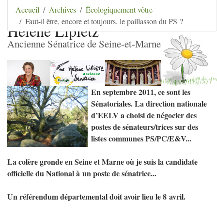
Aller au contenu
|
Aller au menu
|
Aller au menu
Accueil
Archives
Écologiquement vôtre
secondaire
|
Aller à la recherche
Faut-il être, encore et toujours, le paillasson du PS ?
Hélène Lipietz
Ancienne Sénatrice de Seine-et-Marne
En septembre 2011, ce sont les
Sénatoriales. La direction nationale
d’
EELV
a choisi de négocier des
postes de sénateurs/trices sur des
listes communes
PS
/
PC
/E&V...
La colère gronde en Seine et Marne où je suis la candidate
officielle du National à un poste de sénatrice...
Un référendum départemental doit avoir lieu le 8 avril.