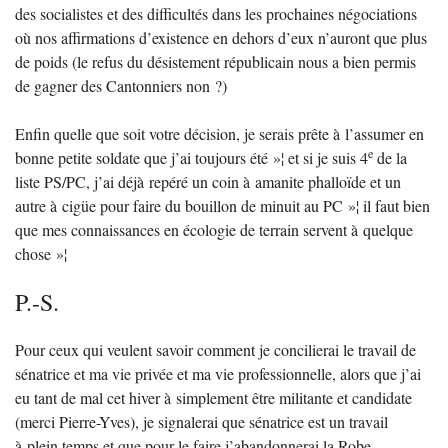
des socialistes et des difficultés dans les prochaines négociations
où nos affirmations d’existence en dehors d’eux n’auront que plus
de poids (le refus du désistement républicain nous a bien permis
de gagner des Cantonniers non
?)
Enfin quelle que soit votre décision, je serais prête à l’assumer en
e
bonne petite soldate que j’ai toujours été
»¦ et si je suis 4
de la
liste
PS
/
PC
, j’ai déjà repéré un coin à amanite phalloïde et un
autre à cigüe pour faire du bouillon de minuit au
PC
»¦ il faut bien
que mes connaissances en écologie de terrain servent à quelque
chose
»¦
P.-S.
Pour ceux qui veulent savoir comment je concilierai le travail de
sénatrice et ma vie privée et ma vie professionnelle, alors que j’ai
eu tant de mal cet hiver à simplement être militante et candidate
(merci Pierre-Yves), je signalerai que sénatrice est un travail
à plein temps et que pour le faire j’abandonnerai la Robe