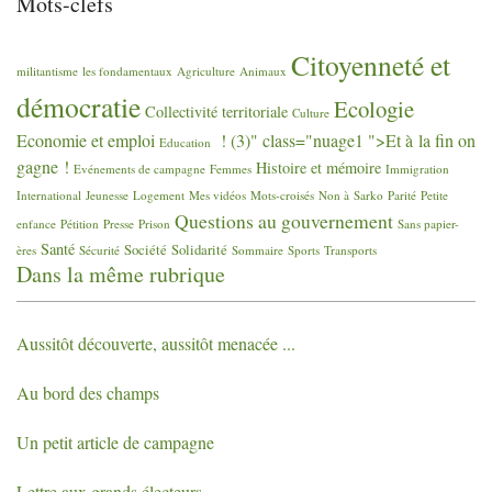
Mots-clefs
Citoyenneté et
militantisme
les fondamentaux
Agriculture
Animaux
démocratie
Ecologie
Collectivité territoriale
Culture
Economie et emploi
! (3)" class="nuage1 ">Et à la fin on
Education
gagne
!
Histoire et mémoire
Evénements de campagne
Femmes
Immigration
International
Jeunesse
Logement
Mes vidéos
Mots-croisés
Non à Sarko
Parité
Petite
Questions au gouvernement
enfance
Pétition
Presse
Prison
Sans papier-
Santé
Société
Solidarité
ères
Sécurité
Sommaire
Sports
Transports
Dans la même rubrique
Aussitôt découverte, aussitôt menacée ...
Au bord des champs
Un petit article de campagne
Lettre aux grands électeurs