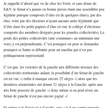
Je rappelle d’abord que vu de chez les Verts, et sans doute de
E&V, le Sénat n’a jamais eu bonne presse étant une assemblée peu
légitime puisque composée d’élus (et de quelques élues), par des
élus, voire par des électeurs n’ayant aucune autre légitimité que
d’être dans les petits papiers d’élus (et oui, le collège d’électeurs
comporte des membres désignés pour les grandes collectivités). Le
poids des petites collectivités (une commune= au minimum une
voix) y est prépondérante. C’est pourquoi on peut se demander
pourquoi se battre et débattre pour un machin qui n’est pas
politiquement représentatif.
C’est que, les victoires de la gauche aux différents niveaux des
collectivités territoriales aidant, la possibilité d’un Sénat de gauche
est en vue
»¦ enfin il manque encore 25 sièges
»¦ alors que les
dernières sénatoriales ont donné 21 sièges à la Gauche, après une
très forte poussée de gauche
»¦ donc même si on peut rêver, un
Sénat de gauche n’est pas encore gagné
»¦
Et même si le Sénat est à Gauche, sera
»“t-il un contre pouvoir