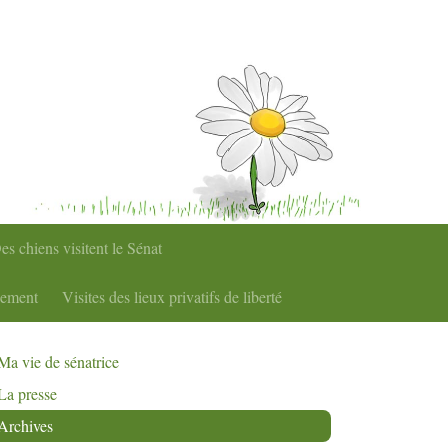
es chiens visitent le Sénat
nement
Visites des lieux privatifs de liberté
Ma vie de sénatrice
La presse
Archives