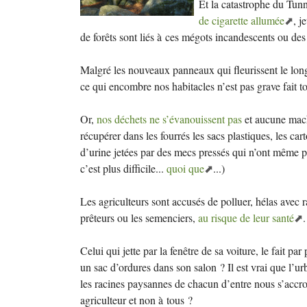
Et la catastrophe du Tun
de cigarette allumée
, j
de forêts sont liés à ces mégots incandescents ou des 
Malgré les nouveaux panneaux qui fleurissent le long 
ce qui encombre nos habitacles n’est pas grave fait tou
Or,
nos déchets ne s’évanouissent pas
et aucune machi
récupérer dans les fourrés les sacs plastiques, les cart
d’urine jetées par des mecs pressés qui n’ont même pas
c’est plus difficile...
quoi que
...)
Les agriculteurs sont accusés de polluer, hélas avec 
prêteurs ou les semenciers,
au risque de leur santé
.
Celui qui jette par la fenêtre de sa voiture, le fait par
un sac d’ordures dans son salon
? Il est vrai que l’u
les racines paysannes de chacun d’entre nous s’accro
agriculteur et non à tous
?