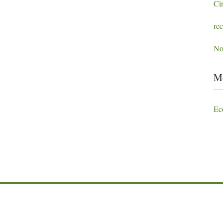
Cin
rec
No
Mo
Ec