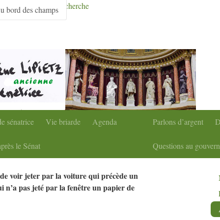
condaire
|
Aller à la recherche
u bord des champs
e sénatrice
Vie briarde
Agenda
Parlons d’argent
D
près le Sénat
Questions au gouver
de voir jeter par la voiture qui précède un
i n’a pas jeté par la fenêtre un papier de