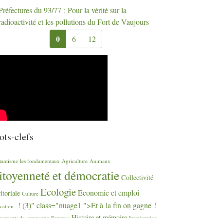
Préfectures du 93/77 : Pour la vérité sur la
radioactivité et les pollutions du Fort de Vaujours
0
6
12
ts-clefs
tantisme
les fondamentaux
Agriculture
Animaux
itoyenneté et démocratie
Collectivité
Ecologie
Economie et emploi
ritoriale
Culture
! (3)" class="nuage1 ">Et à la fin on gagne
!
cation
Histoire et mémoire
nements de campagne
Femmes
Immigration