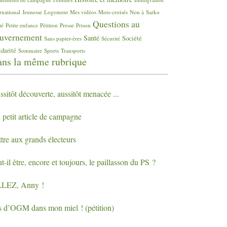
rnational
Jeunesse
Logement
Mes vidéos
Mots-croisés
Non à Sarko
Questions au
té
Petite enfance
Pétition
Presse
Prison
uvernement
Santé
Société
Sans papier-ères
Sécurité
idarité
Sommaire
Sports
Transports
ns la même rubrique
sitôt découverte, aussitôt menacée ...
 petit article de campagne
tre aux grands électeurs
t-il être, encore et toujours, le paillasson du
PS
?
LLEZ
, Anny
!
s d’
OGM
dans mon miel
! (pétition)