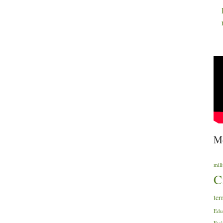
Mo
mili
C
ter
Edu
Evé