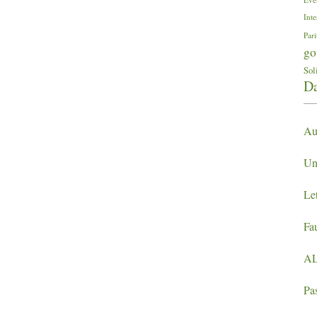
Inte
Pari
go
Sol
Da
Aus
Un
Let
Fau
A
Pa